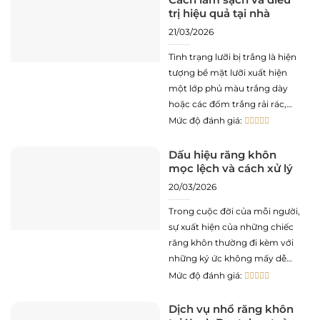
trị hiệu quả tại nhà
21/03/2026
Tình trạng lưỡi bị trắng là hiện
tượng bề mặt lưỡi xuất hiện
một lớp phủ màu trắng dày
hoặc các đốm trắng rải rác,
gây ra sự lo lắng về mặt thẩm
Mức độ đánh giá:
mỹ và những cảnh báo tiềm
ẩn về sức khỏe răng miệng.
Dấu hiệu răng khôn
mọc lệch và cách xử lý
Đây là vấn đề cần
20/03/2026
Trong cuộc đời của mỗi người,
sự xuất hiện của những chiếc
răng khôn thường đi kèm với
những ký ức không mấy dễ
chịu. Đặc biệt là tình trạng
Mức độ đánh giá:
răng khôn mọc lệch đã trở
thành nỗi ám ảnh của hàng
Dịch vụ nhổ răng khôn