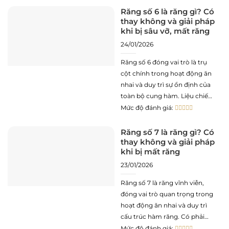
một lần duy nhất trong đời?
Răng số 6 là răng gì? Có
thay không và giải pháp
Hãy cùng tìm hiểu cùng
khi bị sâu vỡ, mất răng
24/01/2026
Răng số 6 đóng vai trò là trụ
cột chính trong hoạt động ăn
nhai và duy trì sự ổn định của
toàn bộ cung hàm. Liệu chiếc
răng này có thay mới hay chỉ
Mức độ đánh giá:
mọc một lần duy nhất trong
đời? Hãy cùng tìm hiểu cùng
Răng số 7 là răng gì? Có
thay không và giải pháp
Nha khoa Xanh
khi bị mất răng
23/01/2026
Răng số 7 là răng vĩnh viễn,
đóng vai trò quan trọng trong
hoạt động ăn nhai và duy trì
cấu trúc hàm răng. Có phải
răng số 7 chỉ mọc một lần duy
Mức độ đánh giá: