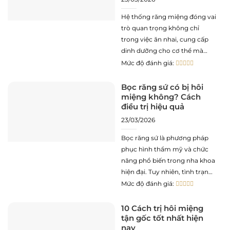
Hệ thống răng miệng đóng vai
trò quan trọng không chỉ
trong việc ăn nhai, cung cấp
dinh dưỡng cho cơ thể mà
còn ảnh hưởng trực tiếp đến
Mức độ đánh giá:
thẩm mỹ khuôn mặt và khả
năng phát âm. Việc hiểu rõ
Bọc răng sứ có bị hôi
miệng không? Cách
con người có bao nhiêu răng
điều trị hiệu quả
giúp chúng ta
23/03/2026
Bọc răng sứ là phương pháp
phục hình thẩm mỹ và chức
năng phổ biến trong nha khoa
hiện đại. Tuy nhiên, tình trạng
hơi thở có mùi (halitosis) sau
Mức độ đánh giá:
khi can thiệp phục hình là một
biến chứng lâm sàng khiến
10 Cách trị hôi miệng
tận gốc tốt nhất hiện
nhiều bệnh nhân lo ngại. Về
nay
nguyên tắc