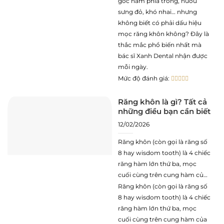
thắc mắc phổ biến nhất mà
góc hàm phía trong, nướu
bác sĩ Xanh Dental nhận được
sưng đỏ, khó nhai… nhưng
mỗi ngày. Trong bài này,
không biết có phải dấu hiệu
ThS.BS Nguyễn Anh
mọc răng khôn không? Đây là
thắc mắc phổ biến nhất mà
bác sĩ Xanh Dental nhận được
mỗi ngày.
Mức độ đánh giá:
Răng khôn là gì? Tất cả
những điều bạn cần biết
12/02/2026
Răng khôn (còn gọi là răng số
8 hay wisdom tooth) là 4 chiếc
răng hàm lớn thứ ba, mọc
cuối cùng trên cung hàm của
người trưởng thành. Chúng
Răng khôn (còn gọi là răng số
thường xuất hiện ở vị trí trong
8 hay wisdom tooth) là 4 chiếc
cùng của cung hàm – trên trái,
răng hàm lớn thứ ba, mọc
trên phải, dưới trái và dưới
cuối cùng trên cung hàm của