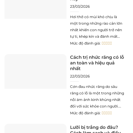
23/03/2026
Hơi thở có mùi khó chịu là
một trong những rào cản lớn
nhất khiến con người trở nên
tự ti, khép kín và đánh mất
nhiều cơ hội quý giá trong cả
Mức độ đánh giá:
tình yêu lẫn sự nghiệp. Dù bạn
sở hữu một ngoại hình chỉn
Cách trị nhức răng có lỗ
an toàn và hiệu quả
chu hay năng lực
nhất
22/03/2026
Cơn đau nhức răng do sâu
răng có lỗ là một trong những
nỗi ám ảnh kinh khủng nhất
đối với sức khỏe con người.
Những cơn nhức buốt thấu
Mức độ đánh giá:
xương, đặc biệt là khi thức ăn
lọt vào lỗ sâu hoặc khi đêm về,
Lưỡi bị trắng do đâu?
Cách làm sạch và điều
không chỉ gây ảnh hưởng