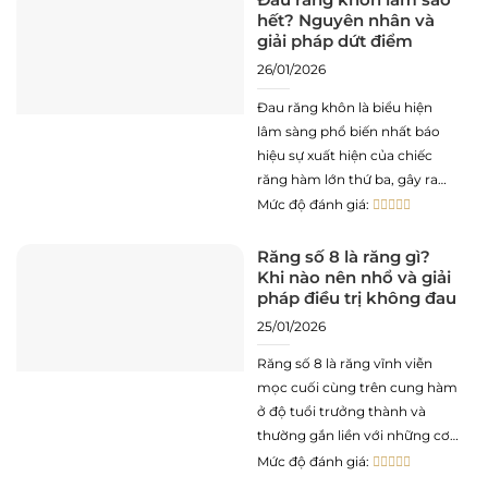
hết? Nguyên nhân và
nhưng hơi thở vẫn có mùi khó
giải pháp dứt điểm
chịu? Đó
26/01/2026
Đau răng khôn là biểu hiện
lâm sàng phổ biến nhất báo
hiệu sự xuất hiện của chiếc
răng hàm lớn thứ ba, gây ra
những cơn đau nhức dữ dội
Mức độ đánh giá:
làm ảnh hưởng trực tiếp đến
chất lượng ăn uống và giấc
Răng số 8 là răng gì?
Khi nào nên nhổ và giải
ngủ hằng ngày. Có phải tình
pháp điều trị không đau
trạng
25/01/2026
Răng số 8 là răng vĩnh viễn
mọc cuối cùng trên cung hàm
ở độ tuổi trưởng thành và
thường gắn liền với những cơn
đau nhức kéo dài. Liệu răng số
Mức độ đánh giá:
8 có thay răng hay chỉ mọc