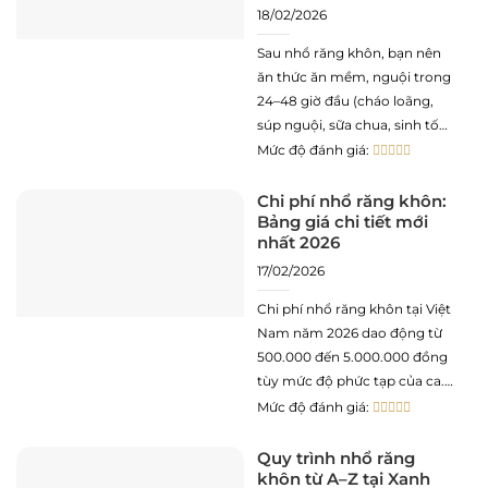
18/02/2026
Sau nhổ răng khôn, bạn nên
ăn thức ăn mềm, nguội trong
24–48 giờ đầu (cháo loãng,
súp nguội, sữa chua, sinh tố
không hạt). Tránh hoàn toàn:
Mức độ đánh giá:
đồ nóng, cứng, dai, cay và
dùng ống hút. Từ ngày 4–7 có
Chi phí nhổ răng khôn:
Bảng giá chi tiết mới
thể ăn mềm hơn. Ăn bình
nhất 2026
thường hoàn toàn
17/02/2026
Chi phí nhổ răng khôn tại Việt
Nam năm 2026 dao động từ
500.000 đến 5.000.000 đồng
tùy mức độ phức tạp của ca.
Ca đơn giản (răng mọc thẳng,
Mức độ đánh giá:
không rạch nướu): 500K–1.2
triệu. Ca trung bình (mọc lệch,
Quy trình nhổ răng
khôn từ A–Z tại Xanh
cần rạch nướu): 1.2–2.5 triệu.