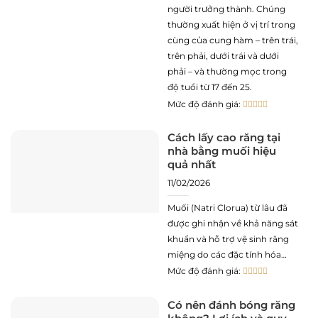
người trưởng thành. Chúng
thường xuất hiện ở vị trí trong
cùng của cung hàm – trên trái,
trên phải, dưới trái và dưới
phải – và thường mọc trong
độ tuổi từ 17 đến 25.
Mức độ đánh giá:
Cách lấy cao răng tại
nhà bằng muối hiệu
quả nhất
11/02/2026
Muối (Natri Clorua) từ lâu đã
được ghi nhận về khả năng sát
khuẩn và hỗ trợ vệ sinh răng
miệng do các đặc tính hóa
học đặc trưng. Tuy nhiên, việc
Mức độ đánh giá:
sử dụng muối để lấy cao răng
tại nhà cần được xem xét dưới
Có nên đánh bóng răng
góc độ y khoa