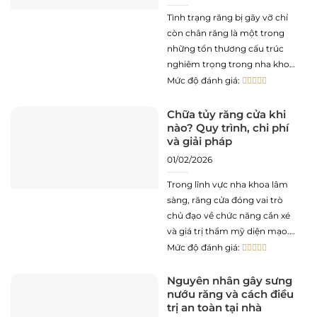
Tình trạng răng bị gãy vỡ chỉ
còn chân răng là một trong
những tổn thương cấu trúc
nghiêm trọng trong nha khoa
lâm sàng. Hiện tượng này
Mức độ đánh giá:
không chỉ gây gián đoạn chức
năng ăn nhai mà còn tiềm ẩn
Chữa tủy răng cửa khi
nào? Quy trình, chi phí
những rủi ro về nhiễm trùng
và giải pháp
và tiêu xương
01/02/2026
Trong lĩnh vực nha khoa lâm
sàng, răng cửa đóng vai trò
chủ đạo về chức năng cắn xé
và giá trị thẩm mỹ diện mạo.
Tủy răng cửa, khi bị tổn
Mức độ đánh giá:
thương do vi khuẩn hoặc tác
động cơ học, sẽ gây ra các
Nguyên nhân gây sưng
nướu răng và cách điều
biến chứng viêm nhiễm cấp
trị an toàn tại nhà