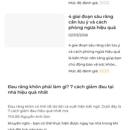
đặn mỗi ngày, lỗ sâu vẫn có
Mức độ đánh giá:
thể xuất hiện và tấn công cấu
trúc răng thật. Tại Nha khoa
4 giai đoạn sâu răng
cần lưu ý và cách
Xanh Dental, chúng tôi gặp
phòng ngừa hiệu quả
02/03/2026
4 giai đoạn sâu răng cần lưu ý
và cách phòng ngừa hiệu quả
là kiến thức nền tảng giúp bạn
chủ động bảo vệ sức khỏe
răng miệng trước khi những
Mức độ đánh giá:
tổn thương trở nên không thể
phục hồi. Tại Nha khoa Xanh
02/0
Đau răng khôn phải làm gì? 7 cách giảm đau tại
Dental, chúng tôi thường
nhà hiệu quả nhất
xuyên tiếp
Đau răng khôn có thể rất dữ dội và xuất hiện bất ngờ. Dưới đây là
7 cách giảm đau hiệu quả nhất mà
ThS.BS Nguyễn Anh Sơn
khuyến nghị – bạn có thể thực hiện được ngay tại nhà trong khi
chờ đặt lịch gặp bác sĩ.