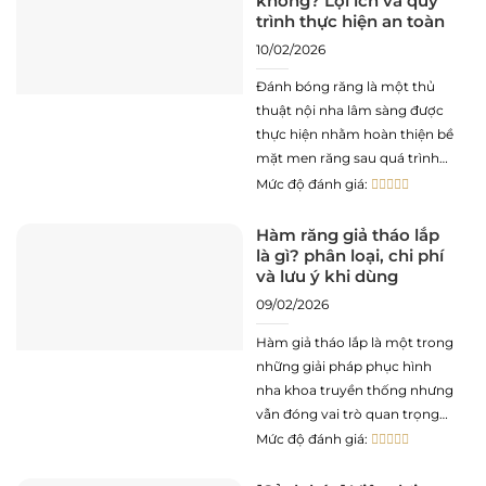
không? Lợi ích và quy
trình thực hiện an toàn
10/02/2026
Đánh bóng răng là một thủ
thuật nội nha lâm sàng được
thực hiện nhằm hoàn thiện bề
mặt men răng sau quá trình
loại bỏ cao răng (cạo vôi răng).
Mức độ đánh giá:
Mục tiêu cốt lõi của thủ thuật
này là giảm độ nhám bề mặt,
Hàm răng giả tháo lắp
là gì? phân loại, chi phí
loại bỏ các vết dính
và lưu ý khi dùng
09/02/2026
Hàm giả tháo lắp là một trong
những giải pháp phục hình
nha khoa truyền thống nhưng
vẫn đóng vai trò quan trọng
trong việc khôi phục chức
Mức độ đánh giá:
năng ăn nhai và thẩm mỹ cho
những trường hợp mất nhiều