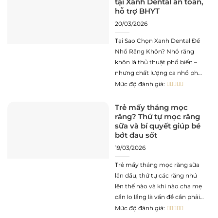
tại Xanh Dental an toàn,
triệu người khi bước vào độ
hỗ trợ BHYT
tuổi trưởng
20/03/2026
Tại Sao Chọn Xanh Dental Để
Nhổ Răng Khôn? Nhổ răng
khôn là thủ thuật phổ biến –
nhưng chất lượng ca nhổ phụ
thuộc rất nhiều vào kinh
Mức độ đánh giá:
nghiệm bác sĩ và hệ thống
thiết bị. Dưới đây là những lý
Trẻ mấy tháng mọc
răng? Thứ tự mọc răng
do cụ thể khiến bệnh nhân tin
sữa và bí quyết giúp bé
tưởng
bớt đau sốt
19/03/2026
Trẻ mấy tháng mọc răng sữa
lần đầu, thứ tự các răng nhú
lên thế nào và khi nào cha mẹ
cần lo lắng là vấn đề cần phải
thăm khám, theo dõi sát sao
Mức độ đánh giá: