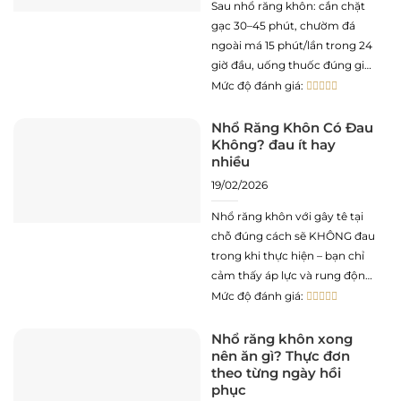
Sau nhổ răng khôn: cắn chặt
gạc 30–45 phút, chườm đá
ngoài má 15 phút/lần trong 24
giờ đầu, uống thuốc đúng giờ,
ăn mềm nguội, tránh súc
Mức độ đánh giá:
miệng mạnh trong 24 giờ đầu.
Không hút thuốc lá, không
Nhổ Răng Khôn Có Đau
Không? đau ít hay
dùng ống hút, không uống
nhiều
rượu trong ít nhất 72 giờ.
19/02/2026
Nhổ răng khôn với gây tê tại
chỗ đúng cách sẽ KHÔNG đau
trong khi thực hiện – bạn chỉ
cảm thấy áp lực và rung động.
Đau xuất hiện sau khi thuốc tê
Mức độ đánh giá:
tan (4–8 giờ sau nhổ) và
thường đạt đỉnh vào ngày 1–2,
Nhổ răng khôn xong
nên ăn gì? Thực đơn
rồi giảm dần từ
theo từng ngày hồi
phục