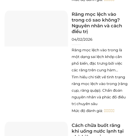
các bệnh lý không thể bảo
tồn. Việc can thiệp nhổ răng
Răng mọc lệch vào
trong có sao không?
sữa đúng thời điểm đóng vai
Nguyên nhân và cách
điều trị
04/02/2026
Răng mọc lệch vào trong là
một dạng sai lệch khớp cắn
phổ biến, đặc trưng bởi việc
các răng trên cung hàm
không phát triển theo trục
Tìm hiểu chi tiết về tình trạng
thẳng đứng tiêu chuẩn mà có
răng mọc lệch vào trong (răng
xu hướng nghiêng về phía lưỡi
cụp, răng quặp). Chẩn đoán
(đối với hàm dưới) hoặc phía
nguyên nhân và phác đồ điều
khẩu cái (đối với
trị chuyên sâu
Mức độ đánh giá:
Cách chữa buốt răng
khi uống nước lạnh tại