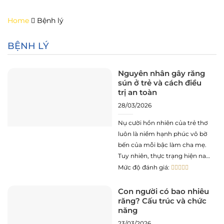
Skip
to
Home
Bệnh lý
content
BỆNH LÝ
Nguyên nhân gây răng
sún ở trẻ và cách điều
trị an toàn
28/03/2026
Nụ cười hồn nhiên của trẻ thơ
luôn là niềm hạnh phúc vô bờ
bến của mỗi bậc làm cha mẹ.
Tuy nhiên, thực trạng hiện nay
cho thấy tỷ lệ trẻ em gặp các
Mức độ đánh giá:
vấn đề về răng miệng, đặc biệt
là tình trạng răng sún, đang ở
Con người có bao nhiêu
răng? Cấu trúc và chức
mức
năng
23/03/2026