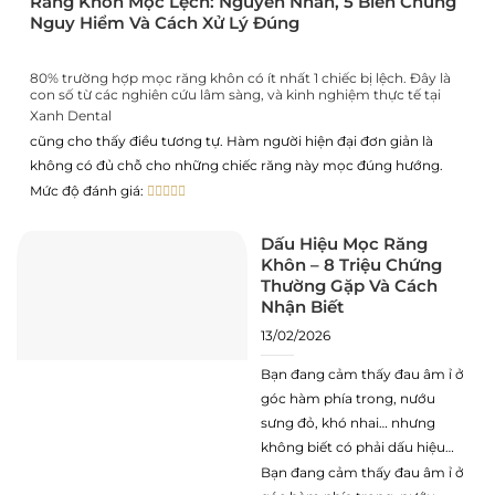
Răng Khôn Mọc Lệch: Nguyên Nhân, 5 Biến Chứng
quang của bạn trước.”
Nguy Hiểm Và Cách Xử Lý Đúng
80% trường hợp mọc răng khôn có ít nhất 1 chiếc bị lệch. Đây là
con số từ các nghiên cứu lâm sàng, và kinh nghiệm thực tế tại
Xanh Dental
cũng cho thấy điều tương tự. Hàm người hiện đại đơn giản là
không có đủ chỗ cho những chiếc răng này mọc đúng hướng.
Mức độ đánh giá:
Dấu Hiệu Mọc Răng
Khôn – 8 Triệu Chứng
Thường Gặp Và Cách
Nhận Biết
13/02/2026
Bạn đang cảm thấy đau âm ỉ ở
góc hàm phía trong, nướu
sưng đỏ, khó nhai… nhưng
không biết có phải dấu hiệu
mọc răng khôn không? Đây là
Bạn đang cảm thấy đau âm ỉ ở