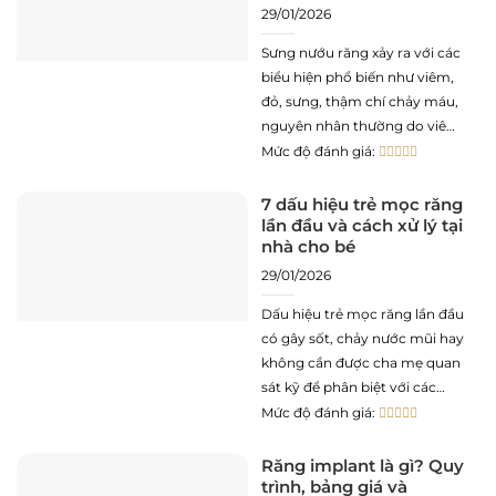
29/01/2026
Sưng nướu răng xảy ra với các
biểu hiện phổ biến như viêm,
đỏ, sưng, thậm chí chảy máu,
nguyên nhân thường do viêm
nướu, viêm nha chu, các bệnh
Mức độ đánh giá:
về nướu (lợi) khác hoặc thói
quen chăm sóc răng miệng.
7 dấu hiệu trẻ mọc răng
lần đầu và cách xử lý tại
Thực tế tình trạng nướu bị
nhà cho bé
sưng không chỉ
29/01/2026
Dấu hiệu trẻ mọc răng lần đầu
có gây sốt, chảy nước mũi hay
không cần được cha mẹ quan
sát kỹ để phân biệt với các
bệnh lý đường hô hấp hoặc
Mức độ đánh giá:
tiêu hóa. Thực tế việc mọc
răng là quá trình phát triển
Răng implant là gì? Quy
trình, bảng giá và
sinh lý tự nhiên nhưng