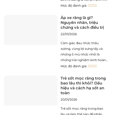
bất kỳ ai gặp phải tình trạng
Mức độ đánh giá:
nhiệt miệng ở lưỡi đều phải
trải qua. Những vết loét nhỏ
Áp xe răng là gì?
Nguyên nhân, triệu
màu trắng hoặc vàng
chứng và cách điều trị
22/01/2026
Cảm giác đau nhức thấu
xương, vùng lợi sưng tấy và
những ổ mủ nhức nhối là
những trải nghiệm kinh hoàng
mà bất kỳ ai gặp phải tình
Mức độ đánh giá:
trạng áp xe răng đều phải trải
qua. Đây không chỉ là một cơn
Trẻ sốt mọc răng trong
bao lâu thì khỏi? Dấu
đau răng thông thường mà là
hiệu và cách hạ sốt an
một
toàn
20/01/2026
Trẻ sốt mọc răng trong bao
lâu và làm thế nào để phân