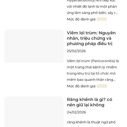
Hypersensitivity) khi tiếp xúc
với nhiệt độ lạnh là một phản
ứng lâm sàng phổ biến, xảy ra
khi lớp men răng bảo vệ bị suy
Mức độ đánh giá:
yếu hoặc mô nướu bị tụt, làm
lộ diện các ống ngà. Theo
Viêm lợi trùm: Nguyên
nhân, triệu chứng và
thuyết thủy động học, sự
phương pháp điều trị
25/02/2026
Viêm lợi trùm (Pericoronitis) là
một trạng thái bệnh lý nhiễm
trùng khu trú tại tổ chức mô
mềm bao quanh thân răng
đang trong quá trình mọc,
Mức độ đánh giá:
phổ biến nhất là răng khôn
(răng số 8). Tình trạng này
Răng khểnh là gì? có
nên giữ lại không
phát sinh do sự hình thành
một vạt nướu che
24/02/2026
răng khểnh là thuật ngữ phổ