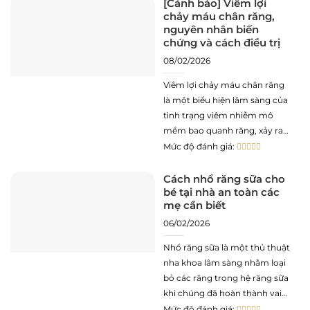
[Cảnh báo] Viêm lợi
chảy máu chân răng,
răng hoặc mất răng toàn hàm.
nguyên nhân biến
Với sự tiến bộ
chứng và cách điều trị
08/02/2026
Viêm lợi chảy máu chân răng
là một biểu hiện lâm sàng của
tình trạng viêm nhiễm mô
mềm bao quanh răng, xảy ra
khi các tác nhân vi khuẩn xâm
Mức độ đánh giá:
nhập và phá hủy tổ chức liên
kết nướu. Đây không chỉ là
Cách nhổ răng sữa cho
bé tại nhà an toàn các
một vấn đề răng miệng tại
mẹ cần biết
06/02/2026
Nhổ răng sữa là một thủ thuật
nha khoa lâm sàng nhằm loại
bỏ các răng trong hệ răng sữa
khi chúng đã hoàn thành vai
trò sinh học hoặc phát sinh
Mức độ đánh giá: