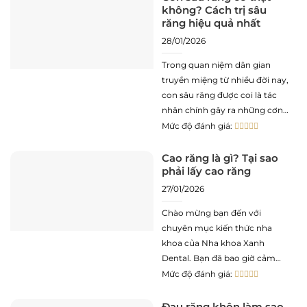
không? Cách trị sâu
chỉ dừng lại ở vấn đề vẻ
răng hiệu quả nhất
28/01/2026
Trong quan niệm dân gian
truyền miệng từ nhiều đời nay,
con sâu răng được coi là tác
nhân chính gây ra những cơn
đau nhức dữ dội và sự phá hủy
Mức độ đánh giá:
cấu trúc răng. Hình ảnh một
sinh vật nhỏ bé đục khoét
Cao răng là gì? Tại sao
phải lấy cao răng
men răng đã trở thành cách
27/01/2026
Chào mừng bạn đến với
chuyên mục kiến thức nha
khoa của Nha khoa Xanh
Dental. Bạn đã bao giờ cảm
thấy bề mặt phía sau răng cửa
Mức độ đánh giá:
của mình trở nên thô ráp,
hoặc dù đã đánh răng rất kỹ
Đau răng khôn làm sao