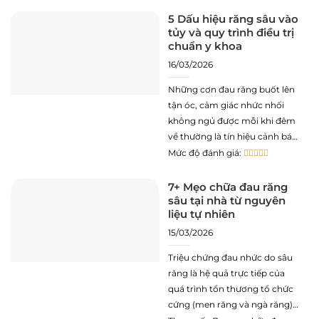
để bác sĩ xác định chính xác sự
phát triển của xương hàm.
5 Dấu hiệu răng sâu vào
tủy và quy trình điều trị
Thực tế
chuẩn y khoa
16/03/2026
Những cơn đau răng buốt lên
tận óc, cảm giác nhức nhối
không ngủ được mỗi khi đêm
về thường là tín hiệu cảnh báo
nghiêm trọng nhất: tình trạng
Mức độ đánh giá:
răng sâu vào tủy. Đây không
chỉ là vấn đề về thẩm mỹ mà
7+ Mẹo chữa đau răng
sâu tại nhà từ nguyên
còn là một cấp cứu nha
liệu tự nhiên
15/03/2026
Triệu chứng đau nhức do sâu
răng là hệ quả trực tiếp của
quá trình tổn thương tổ chức
cứng (men răng và ngà răng),