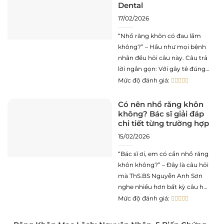
Dental
Ca phức tạp (răng ngầm,
17/02/2026
“Nhổ răng khôn có đau lắm
không?” – Hầu như mọi bệnh
nhân đều hỏi câu này. Câu trả
lời ngắn gọn: Với gây tê đúng
cách, bạn sẽ không cảm thấy
Mức độ đánh giá:
đau – chỉ cảm thấy áp lực và
rung động. Câu trả lời dài hơn
Có nên nhổ răng khôn
không? Bác sĩ giải đáp
là bài viết
chi tiết từng trường hợp
15/02/2026
“Bác sĩ ơi, em có cần nhổ răng
khôn không?” – Đây là câu hỏi
mà ThS.BS Nguyễn Anh Sơn
nghe nhiều hơn bất kỳ câu hỏi
nào khác trong hơn 20 năm
Mức độ đánh giá:
hành nghề. Và câu trả lời trung
thực luôn là: “Tôi cần xem X-
14/0