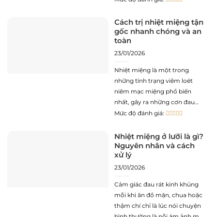
nhất trong đời và không thay
răng? Hãy cùng tìm hiểu cùng
Cách trị nhiệt miệng tận
gốc nhanh chóng và an
Nha khoa Xanh Dental
toàn
23/01/2026
Nhiệt miệng là một trong
những tình trạng viêm loét
niêm mạc miệng phổ biến
nhất, gây ra những cơn đau
rát dữ dội và phiền toái cực độ
Mức độ đánh giá:
trong việc ăn uống cũng như
giao tiếp hằng ngày. Dù không
Nhiệt miệng ở lưỡi là gì?
Nguyên nhân và cách
phải là bệnh lý nguy hiểm đến
xử lý
tính mạng,
23/01/2026
Cảm giác đau rát kinh khủng
mỗi khi ăn đồ mặn, chua hoặc
thậm chí chỉ là lúc nói chuyện
bình thường là nỗi ám ảnh mà