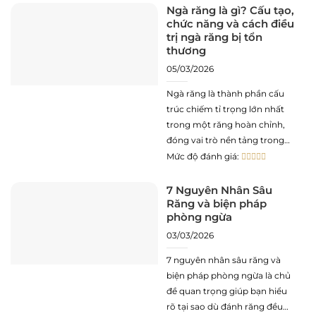
không gian hoặc cấu trúc giải
Ngà răng là gì? Cấu tạo,
chức năng và cách điều
phẫu. Tình trạng này
trị ngà răng bị tổn
thương
05/03/2026
Ngà răng là thành phần cấu
trúc chiếm tỉ trọng lớn nhất
trong một răng hoàn chỉnh,
đóng vai trò nền tảng trong
việc hình thành hình thể giải
Mức độ đánh giá:
phẫu và bảo vệ hệ thống tủy
răng. Không giống như men
7 Nguyên Nhân Sâu
Răng và biện pháp
răng là mô đã chết, ngà răng
phòng ngừa
là một
03/03/2026
7 nguyên nhân sâu răng và
biện pháp phòng ngừa là chủ
đề quan trọng giúp bạn hiểu
rõ tại sao dù đánh răng đều