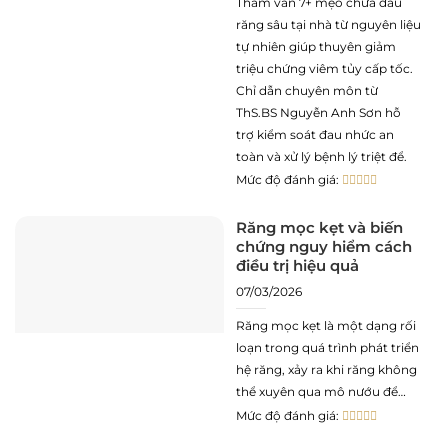
dẫn đến sự kích thích các thụ
Tham vấn 7+ mẹo chữa đau
thể cảm giác tại tủy răng.
răng sâu tại nhà từ nguyên liệu
Trong điều kiện chưa thể tiếp
tự nhiên giúp thuyên giảm
cận ngay các can thiệp nha
triệu chứng viêm tủy cấp tốc.
Chỉ dẫn chuyên môn từ
ThS.BS Nguyễn Anh Sơn hỗ
trợ kiểm soát đau nhức an
toàn và xử lý bệnh lý triệt để.
Mức độ đánh giá:
Răng mọc kẹt và biến
chứng nguy hiểm cách
điều trị hiệu quả
07/03/2026
Răng mọc kẹt là một dạng rối
loạn trong quá trình phát triển
hệ răng, xảy ra khi răng không
thể xuyên qua mô nướu để
mọc lên vị trí chức năng trên
Mức độ đánh giá:
cung hàm do các rào cản về