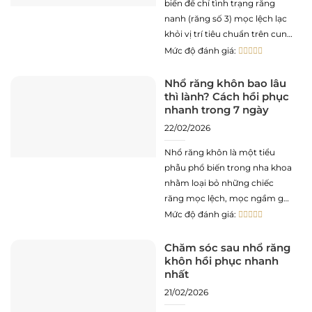
biến để chỉ tình trạng răng
nanh (răng số 3) mọc lệch lạc
khỏi vị trí tiêu chuẩn trên cung
hàm. Mặc dù dưới góc độ
Mức độ đánh giá:
thẩm mỹ cá nhân, răng khểnh
có thể tạo ra sự khác biệt về
Nhổ răng khôn bao lâu
thì lành? Cách hồi phục
diện mạo, nhưng dưới
nhanh trong 7 ngày
22/02/2026
Nhổ răng khôn là một tiểu
phẫu phổ biến trong nha khoa
nhằm loại bỏ những chiếc
răng mọc lệch, mọc ngầm gây
đau nhức. Một trong những
Mức độ đánh giá:
câu hỏi quan trọng nhất mà
bệnh nhân thường đặt ra là:
Chăm sóc sau nhổ răng
khôn hồi phục nhanh
“Nhổ răng khôn bao lâu thì
nhất
lành?”. Việc hiểu rõ
21/02/2026