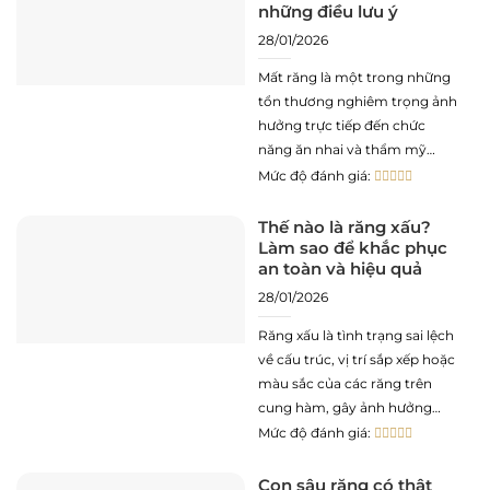
những điều lưu ý
28/01/2026
Mất răng là một trong những
tổn thương nghiêm trọng ảnh
hưởng trực tiếp đến chức
năng ăn nhai và thẩm mỹ
khuôn mặt. Theo thời gian, vị
Mức độ đánh giá:
trí mất răng không được phục
hồi sẽ dẫn đến tình trạng tiêu
Thế nào là răng xấu?
Làm sao để khắc phục
xương hàm, xô lệch các răng
an toàn và hiệu quả
kế cận và
28/01/2026
Răng xấu là tình trạng sai lệch
về cấu trúc, vị trí sắp xếp hoặc
màu sắc của các răng trên
cung hàm, gây ảnh hưởng
trực tiếp đến chức năng ăn
Mức độ đánh giá:
nhai, sức khỏe răng miệng và
thẩm mỹ khuôn mặt. Không
Con sâu răng có thật