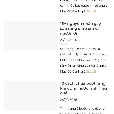
can thiệp bắt buộc khi tổ chức
tủy răng bị viêm nhiễm, tổn
Mức độ đánh giá:
thương hoặc hoại tử. Mục tiêu
cốt lõi của thủ thuật này là loại
15+ nguyên nhân gây
sâu răng ở trẻ em và
bỏ triệt để các tác nhân
người lớn
26/02/2026
Sâu răng (Dental Caries) là
một bệnh lý nhiễm trùng mãn
tính của tổ chức mô cứng của
răng (men răng và ngà răng),
đặc trưng bởi sự hòa tan các
Mức độ đánh giá:
thành phần khoáng chất và
phá hủy các thành phần hữu
10 cách chữa buốt răng
khi uống nước lạnh hiệu
cơ. Theo số liệu thống kê lâm
quả
sàng
26/02/2026
Tình trạng ê buốt răng (Dentin