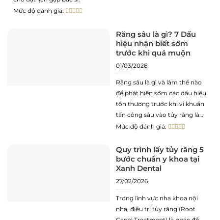
Mức độ đánh giá:
Răng sâu là gì? 7 Dấu
hiệu nhận biết sớm
trước khi quá muộn
01/03/2026
Răng sâu là gì và làm thế nào
để phát hiện sớm các dấu hiệu
tổn thương trước khi vi khuẩn
tấn công sâu vào tủy răng là
vấn đề quan trọng trong việc
Mức độ đánh giá:
chăm sóc sức khỏe răng
miệng. Nhiều người thường có
Quy trình lấy tủy răng 5
bước chuẩn y khoa tại
thói quen chỉ tìm đến bác
Xanh Dental
27/02/2026
Trong lĩnh vực nha khoa nội
nha, điều trị tủy răng (Root
Canal Treatment) là phác đồ