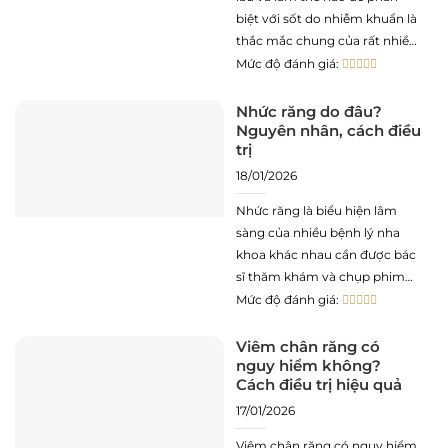
biệt với sốt do nhiễm khuẩn là
thắc mắc chung của rất nhiều
phụ huynh khi con bước vào
Mức độ đánh giá:
giai đoạn nứt lợi. Thực tế tình
trạng sốt mọc răng thường
Nhức răng do đâu?
Nguyên nhân, cách điều
diễn ra ngắn ngày và tự
trị
18/01/2026
Nhức răng là biểu hiện lâm
sàng của nhiều bệnh lý nha
khoa khác nhau cần được bác
sĩ thăm khám và chụp phim
để chẩn đoán chính xác mức
Mức độ đánh giá:
độ tổn thương. Thực tế những
cơn đau nhức không chỉ gây
Viêm chân răng có
nguy hiểm không?
khó khăn trong sinh hoạt, ăn
Cách điều trị hiệu quả
uống mà
17/01/2026
Viêm chân răng có nguy hiểm