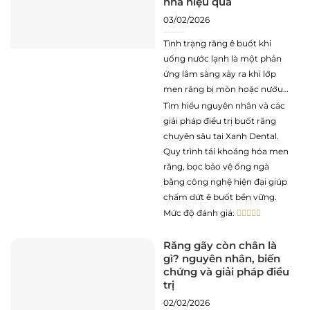
nhà hiệu quả
03/02/2026
Tình trạng răng ê buốt khi
uống nước lạnh là một phản
ứng lâm sàng xảy ra khi lớp
men răng bị mòn hoặc nướu
bị tụt, làm lộ ra các ống ngà
Tìm hiểu nguyên nhân và các
mang theo các sợi thần kinh
giải pháp điều trị buốt răng
cảm giác. Khi tiếp xúc với các
chuyên sâu tại Xanh Dental.
tác nhân nhiệt học
Quy trình tái khoáng hóa men
răng, bọc bảo vệ ống ngà
bằng công nghệ hiện đại giúp
chấm dứt ê buốt bền vững.
Mức độ đánh giá:
Răng gãy còn chân là
gì? nguyên nhân, biến
chứng và giải pháp điều
trị
02/02/2026