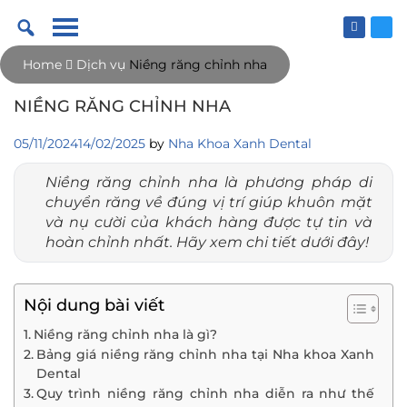
Skip
to
content
Home
Dịch vụ
Niềng răng chỉnh nha
NIỀNG RĂNG CHỈNH NHA
05/11/2024
14/02/2025
by
Nha Khoa Xanh Dental
Niềng răng chỉnh nha là phương pháp di
chuyển răng về đúng vị trí giúp khuôn mặt
và nụ cười của khách hàng được tự tin và
hoàn chỉnh nhất. Hãy xem chi tiết dưới đây!
Nội dung bài viết
Niềng răng chỉnh nha là gì?
Bảng giá niềng răng chỉnh nha tại Nha khoa Xanh
Dental
Quy trình niềng răng chỉnh nha diễn ra như thế