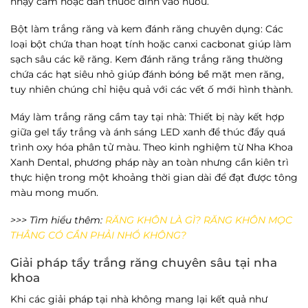
nhạy cảm hoặc dán thuốc dính vào nướu.
Bột làm trắng răng và kem đánh răng chuyên dụng
: Các
loại bột chứa than hoạt tính hoặc canxi cacbonat giúp làm
sạch sâu các kẽ răng. Kem đánh răng trắng răng thường
chứa các hạt siêu nhỏ giúp đánh bóng bề mặt men răng,
tuy nhiên chúng chỉ hiệu quả với các vết ố mới hình thành.
Máy làm trắng răng cầm tay tại nhà
: Thiết bị này kết hợp
giữa gel tẩy trắng và ánh sáng LED xanh để thúc đẩy quá
trình oxy hóa phân tử màu. Theo kinh nghiệm từ
Nha Khoa
Xanh Dental
, phương pháp này an toàn nhưng cần kiên trì
thực hiện trong một khoảng thời gian dài để đạt được tông
màu mong muốn.
>>> Tìm hiểu thêm:
RĂNG KHÔN LÀ GÌ? RĂNG KHÔN MỌC
THẲNG CÓ CẦN PHẢI NHỔ KHÔNG?
Giải pháp tẩy trắng răng chuyên sâu tại nha
khoa
Khi các giải pháp tại nhà không mang lại kết quả như