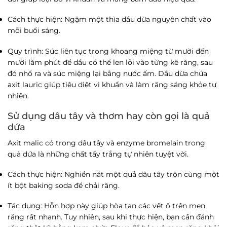
Cách thực hiện
: Ngậm một thìa dầu dừa nguyên chất vào
mỗi buổi sáng.
Quy trình
: Súc liên tục trong khoang miệng từ mười đến
mười lăm phút để dầu có thể len lỏi vào từng kẽ răng, sau
đó nhổ ra và súc miệng lại bằng nước ấm. Dầu dừa chứa
axit lauric giúp tiêu diệt vi khuẩn và làm răng sáng khỏe tự
nhiên.
Sử dụng dâu tây và thơm hay còn gọi là quả
dứa
Axit malic có trong dâu tây và enzyme bromelain trong
quả dứa là những chất tẩy trắng tự nhiên tuyệt vời.
Cách thực hiện
: Nghiền nát một quả dâu tây trộn cùng một
ít bột baking soda để chải răng.
Tác dụng
: Hỗn hợp này giúp hòa tan các vết ố trên men
răng rất nhanh. Tuy nhiên, sau khi thực hiện, bạn cần đánh