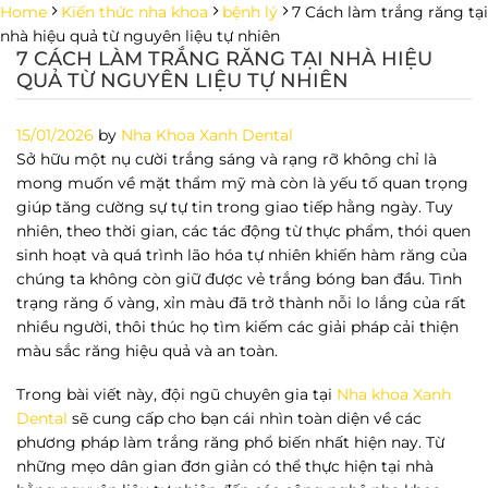
Skip
Home
Kiến thức nha khoa
bệnh lý
7 Cách làm trắng răng tại
to
nhà hiệu quả từ nguyên liệu tự nhiên
7 CÁCH LÀM TRẮNG RĂNG TẠI NHÀ HIỆU
content
QUẢ TỪ NGUYÊN LIỆU TỰ NHIÊN
15/01/2026
by
Nha Khoa Xanh Dental
Sở hữu một nụ cười trắng sáng và rạng rỡ không chỉ là
mong muốn về mặt thẩm mỹ mà còn là yếu tố quan trọng
giúp tăng cường sự tự tin trong giao tiếp hằng ngày. Tuy
nhiên, theo thời gian, các tác động từ thực phẩm, thói quen
sinh hoạt và quá trình lão hóa tự nhiên khiến hàm răng của
chúng ta không còn giữ được vẻ trắng bóng ban đầu. Tình
trạng răng ố vàng, xỉn màu đã trở thành nỗi lo lắng của rất
nhiều người, thôi thúc họ tìm kiếm các giải pháp cải thiện
màu sắc răng hiệu quả và an toàn.
Trong bài viết này, đội ngũ chuyên gia tại
Nha khoa Xanh
Dental
sẽ cung cấp cho bạn cái nhìn toàn diện về các
phương pháp
làm trắng răng
phổ biến nhất hiện nay. Từ
những mẹo dân gian đơn giản có thể thực hiện tại nhà