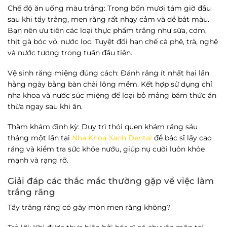
Chế độ ăn uống màu trắng
: Trong bốn mươi tám giờ đầu
sau khi tẩy trắng, men răng rất nhạy cảm và dễ bắt màu.
Bạn nên ưu tiên các loại thực phẩm trắng như sữa, cơm,
thịt gà bóc vỏ, nước lọc. Tuyệt đối hạn chế cà phê, trà, nghệ
và nước tương trong tuần đầu tiên.
Vệ sinh răng miệng đúng cách
: Đánh răng ít nhất hai lần
hằng ngày bằng bàn chải lông mềm. Kết hợp sử dụng chỉ
nha khoa và nước súc miệng để loại bỏ mảng bám thức ăn
thừa ngay sau khi ăn.
Thăm khám định kỳ
: Duy trì thói quen khám răng sáu
tháng một lần tại
Nha Khoa Xanh Dental
để bác sĩ lấy cao
răng và kiểm tra sức khỏe nướu, giúp nụ cười luôn khỏe
mạnh và rạng rỡ.
Giải đáp các thắc mắc thường gặp về việc làm
trắng răng
Tẩy trắng răng có gây mòn men răng không?