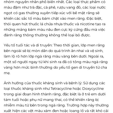
nhóm nguyên nhân phổ biến nhất. Các loại thực phẩm có
màu đậm như trà đặc, cà phê, rượu vang đỏ, các loại nước
ngọt có gas thường xuyên tiếp xúc với bề mặt răng sẽ
khiến các sắc tố màu bám chặt vào men răng. Đặc biệt,
thói quen hút thuốc lá chứa nhựa thuốc và nicotine tạo ra
những mảng bám màu nâu đen cực kỳ cứng đầu mà việc
đánh răng thông thường không thể loại bỏ được.
Yếu tố tuổi tác và di truyền
: Theo thời gian, lớp men răng
bên ngoài sẽ bị mòn dần do quá trình ăn nhai và vệ sinh,
làm lộ rõ hơn lớp ngà răng màu vàng bên dưới. Ngoài ra,
một số người ngay từ khi sinh ra đã có tông màu ngà răng
vàng hơn mức bình thường do yếu tố gen di truyền từ cha
mẹ.
Ảnh hưởng của thuốc kháng sinh và bệnh lý
: Sử dụng các
loại thuốc kháng sinh như Tetracycline hoặc Doxycycline
trong giai đoạn hình thành răng, đặc biệt là ở trẻ em dưới
tám tuổi hoặc phụ nữ mang thai, có thể khiến răng bị
nhiễm màu từ bên trong ngà răng. Trường hợp này thường
xuất hiện các vệt màu xám đen hoặc loang lổ và rất khó cải