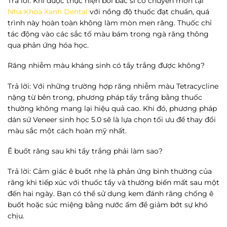
Trả lời: Khi được thực hiện bởi bác sĩ có chuyên môn tại
Nha Khoa Xanh Dental
với nồng độ thuốc đạt chuẩn, quá
trình này hoàn toàn không làm mòn men răng. Thuốc chỉ
tác động vào các sắc tố màu bám trong ngà răng thông
qua phản ứng hóa học.
Răng nhiễm màu kháng sinh có tẩy trắng được không?
Trả lời: Với những trường hợp răng nhiễm màu Tetracycline
nặng từ bên trong, phương pháp tẩy trắng bằng thuốc
thường không mang lại hiệu quả cao. Khi đó, phương pháp
dán sứ Veneer sinh học 5.0 sẽ là lựa chọn tối ưu để thay đổi
màu sắc một cách hoàn mỹ nhất.
Ê buốt răng sau khi tẩy trắng phải làm sao?
Trả lời: Cảm giác ê buốt nhẹ là phản ứng bình thường của
răng khi tiếp xúc với thuốc tẩy và thường biến mất sau một
đến hai ngày. Bạn có thể sử dụng kem đánh răng chống ê
buốt hoặc súc miệng bằng nước ấm để giảm bớt sự khó
chịu.