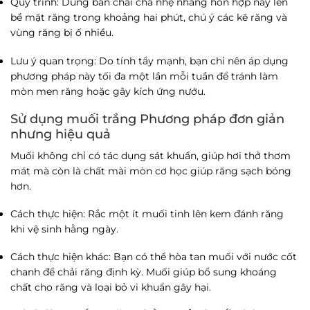
Quy trình
: Dùng bàn chải chà nhẹ nhàng hỗn hợp này lên
bề mặt răng trong khoảng hai phút, chú ý các kẽ răng và
vùng răng bị ố nhiều.
Lưu ý quan trọng
: Do tính tẩy mạnh, bạn chỉ nên áp dụng
phương pháp này tối đa một lần mỗi tuần để tránh làm
mòn men răng hoặc gây kích ứng nướu.
Sử dụng muối trắng Phương pháp đơn giản
nhưng hiệu quả
Muối không chỉ có tác dụng sát khuẩn, giúp hơi thở thơm
mát mà còn là chất mài mòn cơ học giúp răng sạch bóng
hơn.
Cách thực hiện
: Rắc một ít muối tinh lên kem đánh răng
khi vệ sinh hằng ngày.
Cách thực hiện khác
: Bạn có thể hòa tan muối với nước cốt
chanh để chải răng định kỳ. Muối giúp bổ sung khoáng
chất cho răng và loại bỏ vi khuẩn gây hại.