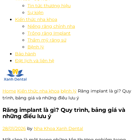
Tin tức thương hiệu
Sự kiện
Kiến thức nha khoa
Niềng răng chỉnh nha
Trồng răng Implant
Thẩm mỹ răng sứ
Bệnh lý
Bảo hành
Đặt lịch và liên hệ
Home
Kiến thức nha khoa
bệnh lý
Răng implant là gì? Quy
trình, bảng giá và những điều lưu ý
Răng implant là gì? Quy trình, bảng giá và
những điều lưu ý
28/01/2026
by
Nha Khoa Xanh Dental
Mất răng là một trong những tổn thương nghiêm trọng