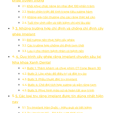
pháp truyền thống
Khôi phục chức năng ăn nhai đạt 100 phần trăm
Ngăn chặn triệt để tình trạng tiêu xương hàm
Không gây tổn thương cho các răng thật kế cận
Tuổi thọ vĩnh viễn và tiết kiệm chi phí lâu dài
3. Những trường hợp chỉ định và chống chỉ định cấy
ghép Implant
Đối tượng nên thực hiện cấy ghép
Các trường hợp chống chỉ định tạm thời
Lưu ý cho nhóm bệnh nhân có bệnh nền
4. Quy trình cấy ghép răng implant chuyên sâu tại
Nha khoa Xanh Dental
Bước 1: Thăm khám và chụp phim CT Cone Beam 3D
Bước 2: Lập phác đồ điều trị và đặt trụ ảo
Bước 3: Phẫu thuật đặt trụ Implant
Bước 4: Chờ đợi tích hợp xương và gắn răng tạm
Bước 5: Phục hình mão sứ và hoàn tất quy trình
5. Các loại trụ răng implant được tin dùng nhất hiện
nay
Trụ Implant Hàn Quốc – Hiệu quả và tiết kiệm
Trụ Implant Mỹ – Độ bền vượt thời gian