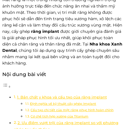
ảnh hưởng trực tiếp đến chức năng ăn nhai và thẩm mỹ
khuôn mặt. Theo thời gian, vị trí mất răng không được
phục hồi sẽ dẫn đến tình trạng tiêu xương hàm, xô lệch các
răng kế cận và làm thay đổi cấu trúc xương vùng mặt. Hiện
nay, cấy ghép
răng implant
được giới chuyên gia đánh giá
là giải pháp phục hình tối ưu nhất, giúp khôi phục toàn
diện cả chân răng và thân răng đã mất. Tại
Nha khoa Xanh
Dental
, chúng tôi áp dụng quy trình cấy ghép chuyên sâu
nhằm mang lại kết quả bền vững và an toàn tuyệt đối cho
khách hàng.
Nội dung bài viết
1. Bản chất y khoa và cấu tạo của răng implant
Định nghĩa về kỹ thuật cấy ghép Implant
Cấu tạo chi tiết của một răng phục hình hoàn chỉnh
Cơ chế tích hợp xương của Titanium
2. Ưu điểm vượt trội của răng implant so với phương