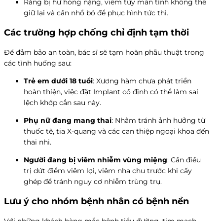
Răng bị hư hỏng nặng, viêm tủy mãn tính không thể
giữ lại và cần nhổ bỏ để phục hình tức thì.
Các trường hợp chống chỉ định tạm thời
Để đảm bảo an toàn, bác sĩ sẽ tạm hoãn phẫu thuật trong
các tình huống sau:
Trẻ em dưới 18 tuổi
: Xương hàm chưa phát triển
hoàn thiện, việc đặt Implant cố định có thể làm sai
lệch khớp cắn sau này.
Phụ nữ đang mang thai
: Nhằm tránh ảnh hưởng từ
thuốc tê, tia X-quang và các can thiệp ngoại khoa đến
thai nhi.
Người đang bị viêm nhiễm vùng miệng
: Cần điều
trị dứt điểm viêm lợi, viêm nha chu trước khi cấy
ghép để tránh nguy cơ nhiễm trùng trụ.
Lưu ý cho nhóm bệnh nhân có bệnh nền