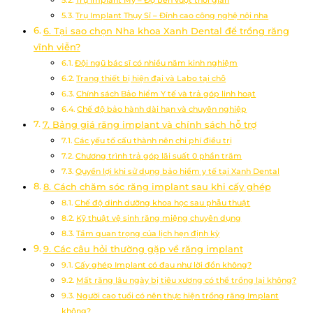
Trụ Implant Thụy Sĩ – Đỉnh cao công nghệ nội nha
6. Tại sao chọn Nha khoa Xanh Dental để trồng răng
vĩnh viễn?
Đội ngũ bác sĩ có nhiều năm kinh nghiệm
Trang thiết bị hiện đại và Labo tại chỗ
Chính sách Bảo hiểm Y tế và trả góp linh hoạt
Chế độ bảo hành dài hạn và chuyên nghiệp
7. Bảng giá răng implant và chính sách hỗ trợ
Các yếu tố cấu thành nên chi phí điều trị
Chương trình trả góp lãi suất 0 phần trăm
Quyền lợi khi sử dụng bảo hiểm y tế tại Xanh Dental
8. Cách chăm sóc răng implant sau khi cấy ghép
Chế độ dinh dưỡng khoa học sau phẫu thuật
Kỹ thuật vệ sinh răng miệng chuyên dụng
Tầm quan trọng của lịch hẹn định kỳ
9. Các câu hỏi thường gặp về răng implant
Cấy ghép Implant có đau như lời đồn không?
Mất răng lâu ngày bị tiêu xương có thể trồng lại không?
Người cao tuổi có nên thực hiện trồng răng Implant
không?