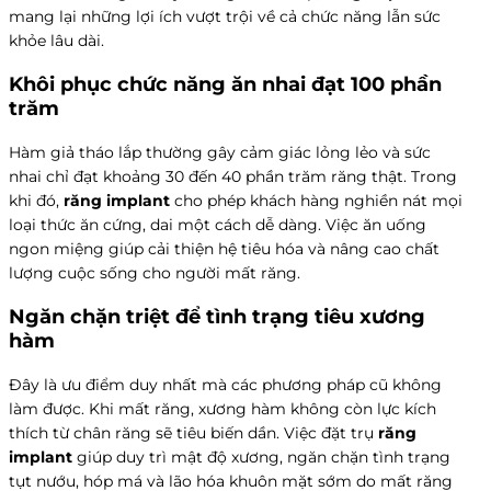
mang lại những lợi ích vượt trội về cả chức năng lẫn sức
khỏe lâu dài.
Khôi phục chức năng ăn nhai đạt 100 phần
trăm
Hàm giả tháo lắp thường gây cảm giác lỏng lẻo và sức
nhai chỉ đạt khoảng 30 đến 40 phần trăm răng thật. Trong
khi đó,
răng implant
cho phép khách hàng nghiền nát mọi
loại thức ăn cứng, dai một cách dễ dàng. Việc ăn uống
ngon miệng giúp cải thiện hệ tiêu hóa và nâng cao chất
lượng cuộc sống cho người mất răng.
Ngăn chặn triệt để tình trạng tiêu xương
hàm
Đây là ưu điểm duy nhất mà các phương pháp cũ không
làm được. Khi mất răng, xương hàm không còn lực kích
thích từ chân răng sẽ tiêu biến dần. Việc đặt trụ
răng
implant
giúp duy trì mật độ xương, ngăn chặn tình trạng
tụt nướu, hóp má và lão hóa khuôn mặt sớm do mất răng