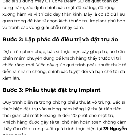
Bác sĩ sử dụng máy CT Cone Beam 3D để quét toàn bộ
cung hàm, xác định chính xác mật độ xương, độ rộng
xương hàm và vị trí các dây thần kinh. Đây là cơ sở dữ liệu
quan trọng để bác sĩ chọn kích thước trụ Implant phù hợp
và tránh các vùng giải phẫu nhạy cảm.
Bước 2: Lập phác đồ điều trị và đặt trụ ảo
Dựa trên phim chụp, bác sĩ thực hiện cấy ghép trụ ảo trên
phần mềm chuyên dụng để khách hàng thấy trước vị trí
chiếc răng mới. Việc này giúp quá trình phẫu thuật thực tế
diễn ra nhanh chóng, chính xác tuyệt đối và hạn chế tối đa
xâm lấn.
Bước 3: Phẫu thuật đặt trụ Implant
Quy trình diễn ra trong phòng phẫu thuật vô trùng. Bác sĩ
thực hiện đặt trụ vào xương hàm bằng kỹ thuật tiên tiến,
thời gian chỉ mất khoảng 15 đến 20 phút cho một trụ.
Khách hàng được gây tê tại chỗ nên hoàn toàn không cảm
thấy đau đớn trong suốt quá trình thực hiện tại
39 Nguyễn