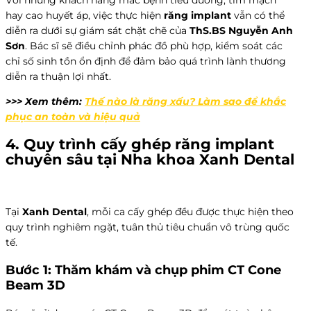
Với những khách hàng mắc bệnh tiểu đường, tim mạch
hay cao huyết áp, việc thực hiện
răng implant
vẫn có thể
diễn ra dưới sự giám sát chặt chẽ của
ThS.BS Nguyễn Anh
Sơn
. Bác sĩ sẽ điều chỉnh phác đồ phù hợp, kiểm soát các
chỉ số sinh tồn ổn định để đảm bảo quá trình lành thương
diễn ra thuận lợi nhất.
>>> Xem thêm:
Thế nào là răng xấu? Làm sao để khắc
phục an toàn và hiệu quả
4. Quy trình cấy ghép
răng implant
chuyên sâu tại
Nha khoa Xanh Dental
Tại
Xanh Dental
, mỗi ca cấy ghép đều được thực hiện theo
quy trình nghiêm ngặt, tuân thủ tiêu chuẩn vô trùng quốc
tế.
Bước 1: Thăm khám và chụp phim CT Cone
Beam 3D