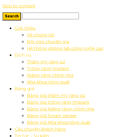
Skip to content
Giới thiệu
Về chúng tôi
Đội ngũ chuyên gia
Hệ thống phòng lab công nghệ cao
Dịch vụ
Thẩm mỹ răng sứ
Trồng răng Implant
Niềng răng chỉnh nha
Nha khoa tổng quát
Bảng giá
Bảng giá thẩm mỹ răng sứ
Bảng giá trồng răng Implant
Bảng giá Niềng răng chỉnh nha
Bảng giá Smart Veneer
Bảng giá Nha khoa tổng quát
Câu chuyện khách hàng
Tin tức - Sự kiện