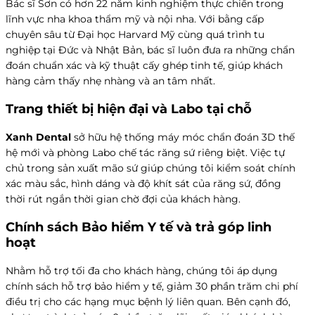
Bác sĩ Sơn có hơn 22 năm kinh nghiệm thực chiến trong
lĩnh vực nha khoa thẩm mỹ và nội nha. Với bằng cấp
chuyên sâu từ Đại học Harvard Mỹ cùng quá trình tu
nghiệp tại Đức và Nhật Bản, bác sĩ luôn đưa ra những chẩn
đoán chuẩn xác và kỹ thuật cấy ghép tinh tế, giúp khách
hàng cảm thấy nhẹ nhàng và an tâm nhất.
Trang thiết bị hiện đại và Labo tại chỗ
Xanh Dental
sở hữu hệ thống máy móc chẩn đoán 3D thế
hệ mới và phòng Labo chế tác răng sứ riêng biệt. Việc tự
chủ trong sản xuất mão sứ giúp chúng tôi kiểm soát chính
xác màu sắc, hình dáng và độ khít sát của răng sứ, đồng
thời rút ngắn thời gian chờ đợi của khách hàng.
Chính sách Bảo hiểm Y tế và trả góp linh
hoạt
Nhằm hỗ trợ tối đa cho khách hàng, chúng tôi áp dụng
chính sách hỗ trợ bảo hiểm y tế, giảm 30 phần trăm chi phí
điều trị cho các hạng mục bệnh lý liên quan. Bên cạnh đó,