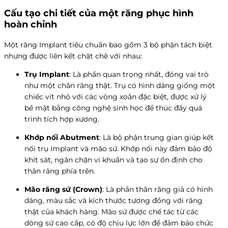
Cấu tạo chi tiết của một răng phục hình
hoàn chỉnh
Một răng Implant tiêu chuẩn bao gồm 3 bộ phận tách biệt
nhưng được liên kết chặt chẽ với nhau:
Trụ Implant
: Là phần quan trọng nhất, đóng vai trò
như một chân răng thật. Trụ có hình dáng giống một
chiếc vít nhỏ với các vòng xoắn đặc biệt, được xử lý
bề mặt bằng công nghệ sinh học để thúc đẩy quá
trình tích hợp xương.
Khớp nối Abutment
: Là bộ phận trung gian giúp kết
nối trụ Implant và mão sứ. Khớp nối này đảm bảo độ
khít sát, ngăn chặn vi khuẩn và tạo sự ổn định cho
thân răng phía trên.
Mão răng sứ (Crown)
: Là phần thân răng giả có hình
dáng, màu sắc và kích thước tương đồng với răng
thật của khách hàng. Mão sứ được chế tác từ các
dòng sứ cao cấp, có độ chịu lực lớn để đảm bảo chức