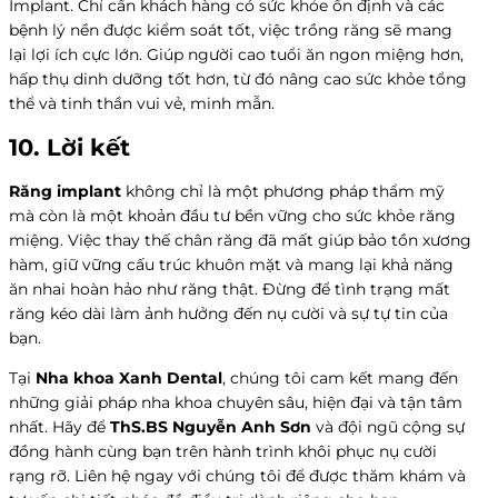
Implant. Chỉ cần khách hàng có sức khỏe ổn định và các
bệnh lý nền được kiểm soát tốt, việc trồng răng sẽ mang
lại lợi ích cực lớn. Giúp người cao tuổi ăn ngon miệng hơn,
hấp thụ dinh dưỡng tốt hơn, từ đó nâng cao sức khỏe tổng
thể và tinh thần vui vẻ, minh mẫn.
10. Lời kết
Răng implant
không chỉ là một phương pháp thẩm mỹ
mà còn là một khoản đầu tư bền vững cho sức khỏe răng
miệng. Việc thay thế chân răng đã mất giúp bảo tồn xương
hàm, giữ vững cấu trúc khuôn mặt và mang lại khả năng
ăn nhai hoàn hảo như răng thật. Đừng để tình trạng mất
răng kéo dài làm ảnh hưởng đến nụ cười và sự tự tin của
bạn.
Tại
Nha khoa Xanh Dental
, chúng tôi cam kết mang đến
những giải pháp nha khoa chuyên sâu, hiện đại và tận tâm
nhất. Hãy để
ThS.BS Nguyễn Anh Sơn
và đội ngũ cộng sự
đồng hành cùng bạn trên hành trình khôi phục nụ cười
rạng rỡ. Liên hệ ngay với chúng tôi để được thăm khám và