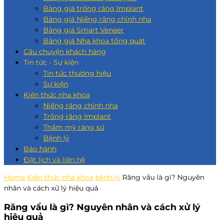
Bảng giá trồng răng Implant
Bảng giá Niềng răng chỉnh nha
Bảng giá Smart Veneer
Bảng giá Nha khoa tổng quát
Câu chuyện khách hàng
Tin tức - Sự kiện
Tin tức thương hiệu
Sự kiện
Kiến thức nha khoa
Niềng răng chỉnh nha
Trồng răng Implant
Thẩm mỹ răng sứ
Bệnh lý
Bảo hành
Đặt lịch và liên hệ
Home
Kiến thức nha khoa
bệnh lý
Răng vẩu là gì? Nguyên
nhân và cách xử lý hiệu quả
Răng vẩu là gì? Nguyên nhân và cách xử lý
hiệu quả