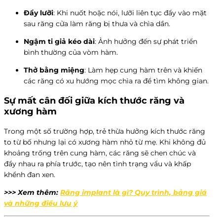
Đẩy lưỡi
: Khi nuốt hoặc nói, lưỡi liên tục đẩy vào mặt
sau răng cửa làm răng bị thưa và chìa dần.
Ngậm ti giả kéo dài
: Ảnh hưởng đến sự phát triển
bình thường của vòm hàm.
Thở bằng miệng
: Làm hẹp cung hàm trên và khiến
các răng có xu hướng mọc chìa ra để tìm không gian.
Sự mất cân đối giữa kích thước răng và
xương hàm
Trong một số trường hợp, trẻ thừa hưởng kích thước răng
to từ bố nhưng lại có xương hàm nhỏ từ mẹ. Khi không đủ
khoảng trống trên cung hàm, các răng sẽ chen chúc và
đẩy nhau ra phía trước, tạo nên tình trạng vẩu và khấp
khểnh đan xen.
>>> Xem thêm:
Răng implant là gì? Quy trình, bảng giá
và những điều lưu ý