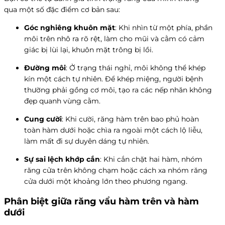
qua một số đặc điểm cơ bản sau:
Góc nghiêng khuôn mặt
: Khi nhìn từ một phía, phần
môi trên nhô ra rõ rệt, làm cho mũi và cằm có cảm
giác bị lùi lại, khuôn mặt trông bị lồi.
Đường môi
: Ở trạng thái nghỉ, môi không thể khép
kín một cách tự nhiên. Để khép miệng, người bệnh
thường phải gồng cơ môi, tạo ra các nếp nhăn không
đẹp quanh vùng cằm.
Cung cười
: Khi cười, răng hàm trên bao phủ hoàn
toàn hàm dưới hoặc chìa ra ngoài một cách lộ liễu,
làm mất đi sự duyên dáng tự nhiên.
Sự sai lệch khớp cắn
: Khi cắn chặt hai hàm, nhóm
răng cửa trên không chạm hoặc cách xa nhóm răng
cửa dưới một khoảng lớn theo phương ngang.
Phân biệt giữa răng vẩu hàm trên và hàm
dưới