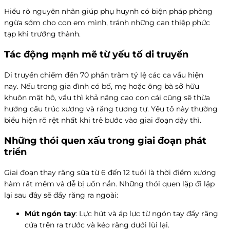
Hiểu rõ nguyên nhân giúp phụ huynh có biện pháp phòng
ngừa sớm cho con em mình, tránh những can thiệp phức
tạp khi trưởng thành.
Tác động mạnh mẽ từ yếu tố di truyền
Di truyền chiếm đến 70 phần trăm tỷ lệ các ca vẩu hiện
nay. Nếu trong gia đình có bố, mẹ hoặc ông bà sở hữu
khuôn mặt hô, vẩu thì khả năng cao con cái cũng sẽ thừa
hưởng cấu trúc xương và răng tương tự. Yếu tố này thường
biểu hiện rõ rệt nhất khi trẻ bước vào giai đoạn dậy thì.
Những thói quen xấu trong giai đoạn phát
triển
Giai đoạn thay răng sữa từ 6 đến 12 tuổi là thời điểm xương
hàm rất mềm và dễ bị uốn nắn. Những thói quen lặp đi lặp
lại sau đây sẽ đẩy răng ra ngoài:
Mút ngón tay
: Lực hút và áp lực từ ngón tay đẩy răng
cửa trên ra trước và kéo răng dưới lùi lại.