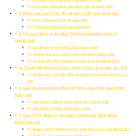
Phân biệt giữa răng vẩu hàm trên và hàm dưới
2. Phân loại các mức độ và bản chất của răng vẩu
Phân chia theo mức độ biểu hiện
Phân chia theo cấu trúc giải phẫu
3. Tại sao răng lại bị vẩu? Những nguyên nhân ít
người biết
Tác động mạnh mẽ từ yếu tố di truyền
Những thói quen xấu trong giai đoạn phát triển
Sự mất cân đối giữa kích thước răng và xương hàm
4. Tuyệt đối không tự tìm cách chữa răng vẩu tại nhà
Những rủi ro từ việc đẩy răng bằng tay hoặc dụng cụ tự
chế
5. Các phương pháp điều trị răng vẩu hiệu quả nhất
hiện nay
Giải pháp 1: Niềng răng thẩm mỹ (Chỉnh nha)
Giải pháp 2: Phẫu thuật hàm mặt
7. Quy trình điều trị chuyên nghiệp tại Nha Khoa
Xanh Dental
Bước 1: Thăm khám và tầm soát bằng CT Cone Beam 3D
Bước 2: Lập kế hoạch cá nhân hóa