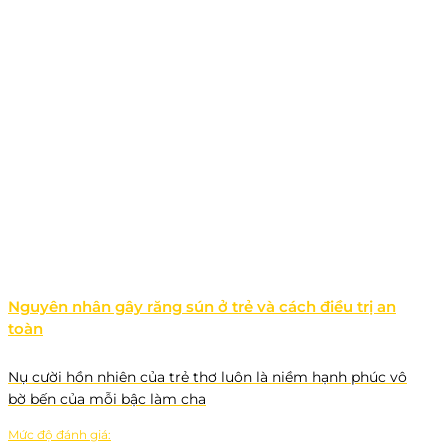
Nguyên nhân gây răng sún ở trẻ và cách điều trị an
toàn
Nụ cười hồn nhiên của trẻ thơ luôn là niềm hạnh phúc vô
bờ bến của mỗi bậc làm cha
Mức độ đánh giá: