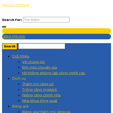
Skip to content
Search for:
Đăng ký khám
0869.019.000
Giới thiệu
Về chúng tôi
Đội ngũ chuyên gia
Hệ thống phòng lab công nghệ cao
Dịch vụ
Thẩm mỹ răng sứ
Trồng răng Implant
Niềng răng chỉnh nha
Nha khoa tổng quát
Bảng giá
Bảng giá thẩm mỹ răng sứ