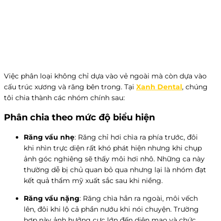
Việc phân loại không chỉ dựa vào vẻ ngoài mà còn dựa vào
cấu trúc xương và răng bên trong. Tại
Xanh Dental
, chúng
tôi chia thành các nhóm chính sau:
Phân chia theo mức độ biểu hiện
Răng vẩu nhẹ
: Răng chỉ hơi chìa ra phía trước, đôi
khi nhìn trực diện rất khó phát hiện nhưng khi chụp
ảnh góc nghiêng sẽ thấy môi hơi nhô. Những ca này
thường dễ bị chủ quan bỏ qua nhưng lại là nhóm đạt
kết quả thẩm mỹ xuất sắc sau khi niềng.
Răng vẩu nặng
: Răng chìa hẳn ra ngoài, môi vếch
lên, đôi khi lộ cả phần nướu khi nói chuyện. Trường
hợp này ảnh hưởng cực lớn đến diện mạo và chức