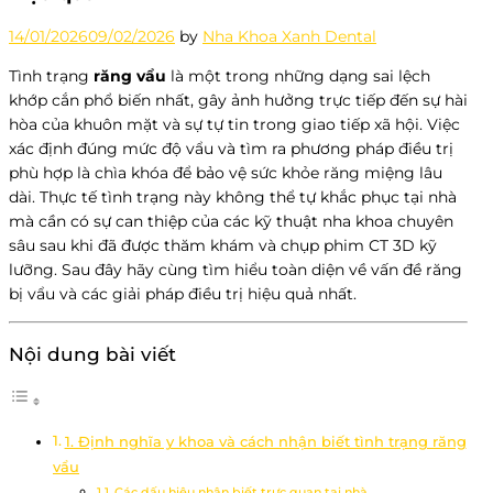
14/01/2026
09/02/2026
by
Nha Khoa Xanh Dental
Tình trạng
răng vẩu
là một trong những dạng sai lệch
khớp cắn phổ biến nhất, gây ảnh hưởng trực tiếp đến sự hài
hòa của khuôn mặt và sự tự tin trong giao tiếp xã hội. Việc
xác định đúng mức độ vẩu và tìm ra phương pháp điều trị
phù hợp là chìa khóa để bảo vệ sức khỏe răng miệng lâu
dài. Thực tế tình trạng này không thể tự khắc phục tại nhà
mà cần có sự can thiệp của các kỹ thuật nha khoa chuyên
sâu sau khi đã được thăm khám và chụp phim CT 3D kỹ
lưỡng. Sau đây hãy cùng tìm hiểu toàn diện về vấn đề răng
bị vẩu và các giải pháp điều trị hiệu quả nhất.
Nội dung bài viết
1. Định nghĩa y khoa và cách nhận biết tình trạng răng
vẩu
Các dấu hiệu nhận biết trực quan tại nhà