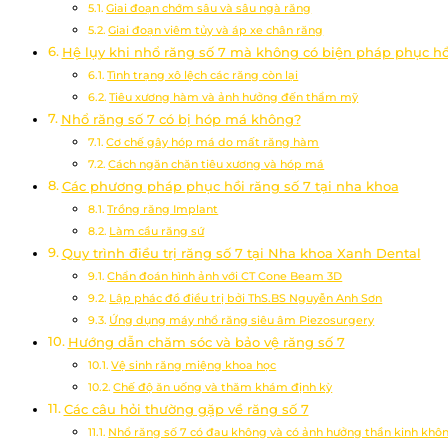
Giai đoạn chớm sâu và sâu ngà răng
Giai đoạn viêm tủy và áp xe chân răng
Hệ lụy khi nhổ răng số 7 mà không có biện pháp phục hồ
Tình trạng xô lệch các răng còn lại
Tiêu xương hàm và ảnh hưởng đến thẩm mỹ
Nhổ răng số 7 có bị hóp má không?
Cơ chế gây hóp má do mất răng hàm
Cách ngăn chặn tiêu xương và hóp má
Các phương pháp phục hồi răng số 7 tại nha khoa
Trồng răng Implant
Làm cầu răng sứ
Quy trình điều trị răng số 7 tại Nha khoa Xanh Dental
Chẩn đoán hình ảnh với CT Cone Beam 3D
Lập phác đồ điều trị bởi ThS.BS Nguyễn Anh Sơn
Ứng dụng máy nhổ răng siêu âm Piezosurgery
Hướng dẫn chăm sóc và bảo vệ răng số 7
Vệ sinh răng miệng khoa học
Chế độ ăn uống và thăm khám định kỳ
Các câu hỏi thường gặp về răng số 7
Nhổ răng số 7 có đau không và có ảnh hưởng thần kinh khô