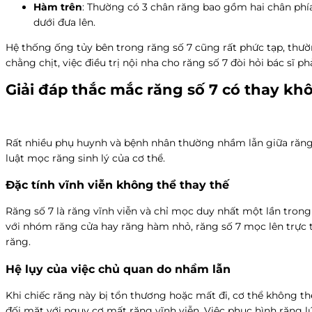
Hàm trên
: Thường có 3 chân răng bao gồm hai chân phía
dưới đưa lên.
Hệ thống ống tủy bên trong răng số 7 cũng rất phức tạp, thườ
chằng chịt, việc điều trị nội nha cho răng số 7 đòi hỏi bác sĩ 
Giải đáp thắc mắc răng số 7 có thay kh
Rất nhiều phụ huynh và bệnh nhân thường nhầm lẫn giữa răng sữ
luật mọc răng sinh lý của cơ thể.
Đặc tính vĩnh viễn không thể thay thế
Răng số 7 là răng vĩnh viễn và chỉ mọc duy nhất một lần trong 
với nhóm răng cửa hay răng hàm nhỏ, răng số 7 mọc lên trực ti
răng.
Hệ lụy của việc chủ quan do nhầm lẫn
Khi chiếc răng này bị tổn thương hoặc mất đi, cơ thể không thể
đối mặt với nguy cơ mất răng vĩnh viễn. Việc phục hình răng lú