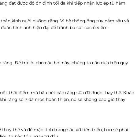
ng đạt được độ ổn định tối đa khi tiếp nhận lực ép từ hàm
 thần kinh nuôi dưỡng răng. Vì hệ thống ống tủy nằm sâu và
n đoán hình ảnh hiện đại để tránh bỏ sót các ổ viêm.
răng. Để trả lời cho câu hỏi này, chúng ta cần dựa trên quy
 tuổi, thời điểm mà hầu hết các răng sữa đã được thay thế. Khác
 khi răng số 7 đã mọc hoàn thiện, nó sẽ không bao giờ thay
thay thế và để mặc tình trạng sâu vỡ tiến triển, bạn sẽ phải
iều trị bảo tồn ngay từ đầu.