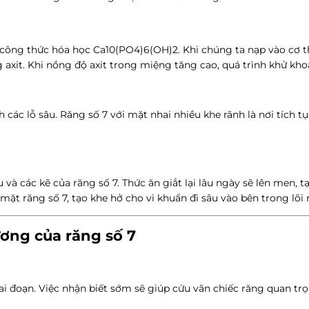
i công thức hóa học Ca10(PO4)6(OH)2. Khi chúng ta nạp vào cơ 
xit. Khi nồng độ axit trong miệng tăng cao, quá trình khử khoá
 các lỗ sâu. Răng số 7 với mặt nhai nhiều khe rãnh là nơi tích 
à các kẽ của răng số 7. Thức ăn giắt lại lâu ngày sẽ lên men, t
ặt răng số 7, tạo khe hở cho vi khuẩn đi sâu vào bên trong lõi 
ương của răng số 7
ai đoạn. Việc nhận biết sớm sẽ giúp cứu vãn chiếc răng quan tr