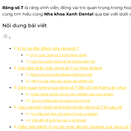
Răng số 7
là răng vĩnh viễn, đóng vai trò quan trọng trong ho
cùng tìm hiểu cùng
Nha khoa Xanh Dental
qua bài viết dưới 
Nội dung bài viết
Vị trí và đặc điểm của răng số 7
Vị trí của răng số 7 trên hàm răng
Cấu tạo chân răng và hệ thống ống tủy
Giải đáp thắc mắc răng số 7 có thay không
Đặc tính vĩnh viễn không thể thay thế
Hệ lụy của việc chủ quan do nhầm lẫn
Tầm quan trọng của răng số 7 đối với hệ thống ăn nhai
Chức năng chính trong việc nghiền nát thực phẩm
Duy trì khớp cắn và cấu trúc cơ mặt
Các nguyên nhân phổ biến khiến răng số 7 bị sâu vỡ
Cơ chế phá hủy mô răng từ axit vi khuẩn
Vấn đề vệ sinh tại các vị trí khuất
Diễn tiến bệnh lý và các mức độ tổn thương của răng số 