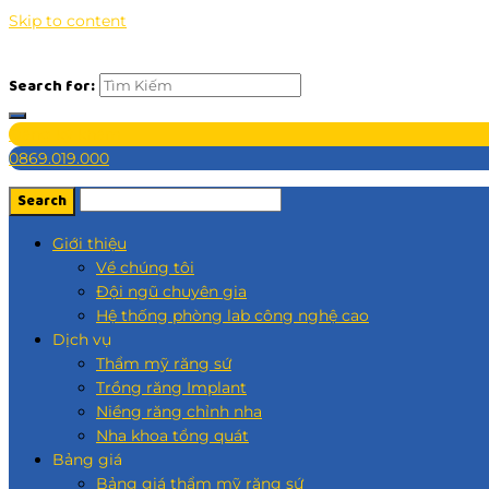
Skip to content
Search for:
Đăng ký khám
0869.019.000
Giới thiệu
Về chúng tôi
Đội ngũ chuyên gia
Hệ thống phòng lab công nghệ cao
Dịch vụ
Thẩm mỹ răng sứ
Trồng răng Implant
Niềng răng chỉnh nha
Nha khoa tổng quát
Bảng giá
Bảng giá thẩm mỹ răng sứ