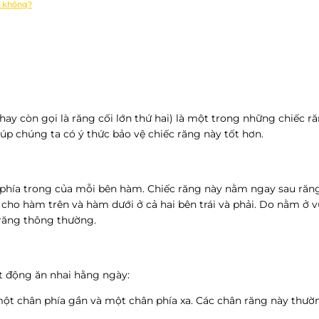
c không?
ay còn gọi là răng cối lớn thứ hai) là một trong những chiếc r
giúp chúng ta có ý thức bảo vệ chiếc răng này tốt hơn.
ào phía trong của mỗi bên hàm. Chiếc răng này nằm ngay sau răn
u cho hàm trên và hàm dưới ở cả hai bên trái và phải. Do nằm ở
 răng thông thường.
ạt động ăn nhai hằng ngày:
t chân phía gần và một chân phía xa. Các chân răng này thườn