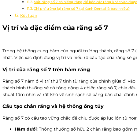
Mất răng số 7 có niềng răng để kéo các răng khác vào đượ
Chi phí trồng lại răng số 7 tại Xanh Dental là bao nhiêu?
Kết luận
Vị trí và đặc điểm của răng số 7
Trong hệ thống cung hàm của người trưởng thành, răng số 7 (h
nhất. Việc xác định đúng vị trí và hiểu rõ cấu tạo của răng sẽ 
Vị trí của răng số 7 trên hàm răng
Răng số 7 nằm ở vị trí thứ 7 tính từ răng cửa chính giữa đi v
thành bình thường sẽ có tổng cộng 4 chiếc răng số 7, chia đề
khuất tầm nhìn và rất khó vệ sinh sạch sẽ bằng bàn chải đánh
Cấu tạo chân răng và hệ thống ống tủy
Răng số 7 có cấu tạo vững chắc để chịu được áp lực lớn từ ho
Hàm dưới
: Thông thường sở hữu 2 chân răng bao gồm mộ