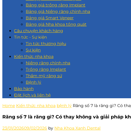
Bảng giá trồng răng Implant
Bảng giá Niềng răng chỉnh nha
Bảng giá Smart Veneer
Bảng giá Nha khoa tổng quát
Câu chuyện khách hàng
Tin tức - Sự kiện
Tin tức thương hiệu
Sự kiện
Kiến thức nha khoa
Niềng răng chỉnh nha
Trồng răng Implant
Thẩm mỹ răng sứ
Bệnh lý
Bảo hành
Đặt lịch và liên hệ
Home
Kiến thức nha khoa
bệnh lý
Răng số 7 là răng gì? Có th
Răng số 7 là răng gì? Có thay không và giải pháp kh
23/01/2026
09/02/2026
by
Nha Khoa Xanh Dental