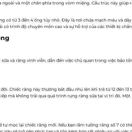
 ngoài và một chân phía trong vòm miệng. Cấu trúc này giúp ră
ng có từ 3 đến 4 ống tủy nhỏ. Đây là nơi chứa mạch máu và dây
phải có trình độ chuyên môn cao và sự hỗ trợ của các thiết bị chẩ
ông
a và răng vĩnh viễn, dẫn đến việc chủ quan trong việc bảo tồn 
đời. Chiếc răng này thường bắt đầu nhú lên khi trẻ từ 12 đến 13
ếp mà không trải qua quá trình rụng răng sữa tại vị trí đó. Một
 tự mọc lại chiếc răng mới. Nếu bạn lầm tưởng răng số 7 có thể 
c này sẽ trở nên phức tạp và tốn kém hơn rất nhiều so với việc đ