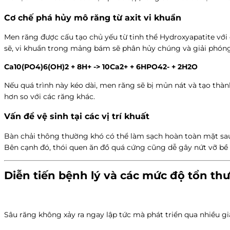
Cơ chế phá hủy mô răng từ axit vi khuẩn
Men răng được cấu tạo chủ yếu từ tinh thể Hydroxyapatite vớ
sẽ, vi khuẩn trong mảng bám sẽ phân hủy chúng và giải phóng a
Ca10(PO4)6(OH)2 + 8H+ -> 10Ca2+ + 6HPO42- + 2H2O
Nếu quá trình này kéo dài, men răng sẽ bị mủn nát và tạo thành
hơn so với các răng khác.
Vấn đề vệ sinh tại các vị trí khuất
Bàn chải thông thường khó có thể làm sạch hoàn toàn mặt sau v
Bên cạnh đó, thói quen ăn đồ quá cứng cũng dễ gây nứt vỡ bề m
Diễn tiến bệnh lý và các mức độ tổn th
Sâu răng không xảy ra ngay lập tức mà phát triển qua nhiều gi