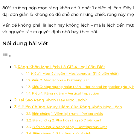
80% trường hợp mọc răng khôn có ít nhất 1 chiếc bị lệch. Đây 
đại đơn giản là không có đủ chỗ cho những chiếc răng này m
Vấn đề không phải là lệch hay không lệch – mà là lệch đến mức
và nguyên tắc ra quyết định nhổ hay theo dõi.
Nội dung bài viết
Răng Khôn Mọc Lệch Là Gì? 4 Loại Cần Biết
Kiểu 1: Mọc lệch gần – Mesioangular (Phổ biến nhất)
Kiểu 2: Mọc lệch xa – Distoangular
Kiểu 3: Mọc ngang hoàn toàn – Horizontal Impaction (Nguy 
Kiểu 4: Răng ngầm – Vertical Impaction
Tại Sao Răng Khôn Hay Mọc Lệch?
5 Biến Chứng Nguy Hiểm Của Răng Khôn Mọc Lệch
Biến chứng 1: Viêm lợi trùm – Pericoronitis
Biến chứng 2: Phá hủy răng số 7 bên cạnh
Biến chứng 3: Nang răng – Dentigerous Cyst
Biến chứng 4: Sâu răng khó vệ sinh