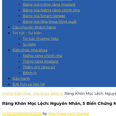
Bảng giá trồng răng Implant
Bảng giá Niềng răng chỉnh nha
Bảng giá Smart Veneer
Bảng giá Nha khoa tổng quát
Câu chuyện khách hàng
Tin tức - Sự kiện
Tin tức thương hiệu
Sự kiện
Kiến thức nha khoa
Niềng răng chỉnh nha
Trồng răng Implant
Thẩm mỹ răng sứ
Bệnh lý
Bảo hành
Đặt lịch và liên hệ
Home
Kiến thức nha khoa
bệnh lý
Răng Khôn Mọc Lệch: Nguyê
Răng Khôn Mọc Lệch: Nguyên Nhân, 5 Biến Chứng 
14/02/2026
03/03/2026
by
Nha Khoa Xanh Dental