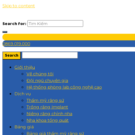
Skip to content
Search for:
Đăng ký khám
0869.019.000
Giới thiệu
Về chúng tôi
Đội ngũ chuyên gia
Hệ thống phòng lab công nghệ cao
Dịch vụ
Thẩm mỹ răng sứ
Trồng răng Implant
Niềng răng chỉnh nha
Nha khoa tổng quát
Bảng giá
Bảng giá thẩm mỹ răng sứ