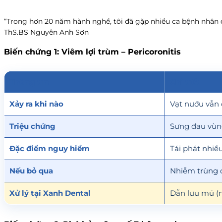
“Trong hơn 20 năm hành nghề, tôi đã gặp nhiều ca bệnh nhân đ
ThS.BS Nguyễn Anh Sơn
Biến chứng 1: Viêm lợi trùm – Pericoronitis
Thông tin
Chi tiết
Xảy ra khi nào
Vạt nướu vẫn 
Triệu chứng
Sưng đau vùng
Đặc điểm nguy hiểm
Tái phát nhiề
Nếu bỏ qua
Nhiễm trùng c
Xử lý tại Xanh Dental
Dẫn lưu mủ (n