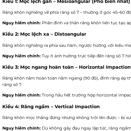
Kiểu 1: Mọc lệch gần – Mesioangular (Phổ biến nhất)
Răng khôn nghiêng về phía răng số 7 – thường ở góc 45–60 độ 
Nguy hiểm chính:
Phần đỉnh và thân răng khôn liên tục tạo áp
Kiểu 2: Mọc lệch xa – Distoangular
Răng khôn nghiêng ra phía sau hàm, ngược hướng với kiểu mes
Nguy hiểm chính:
Tuy ít ảnh hưởng trực tiếp đến răng số 7 hơ
Kiểu 3: Mọc ngang hoàn toàn – Horizontal Impactio
Răng khôn nằm hoàn toàn nằm ngang (90 độ), đỉnh răng ép thẳn
răng số 7.
Nguy hiểm chính:
Trong hầu hết trường hợp horizontal impact
Kiểu 4: Răng ngầm – Vertical Impaction
Răng khôn mọc thẳng đứng nhưng không trồi lên được – bị xư
Nguy hiểm chính:
Dù không gây đau ngay lập tức, răng ngầm 