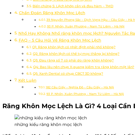
Biến chứng 5: Lệch khớp cắn và đau hàm – TMD
Chẩn Đoán Răng Khôn Mọc Lệch
39 Nguyễn Phong Sắc – Dịch Vọng Hậu – Cầu Giấy – Hà N
93 P. Nhổn, Xuân Phương – Nam Từ Liêm – Hà Nội
Nhổ Hay Không Nhổ răng khôn mọc lệch? Nguyên Tắc Ra
FAQ – 5 Câu Hỏi Về Răng Khôn Mọc Lệch
Q1: Răng khôn lệch có nhất định phải nhổ không?
Q2: Răng khôn lệch có thể tự mọc thẳng lại không?
Q3: Đau răng số 7 có phải do răng khôn không?
Q4: Bao lâu nên chụp X-quang kiểm tra răng khôn một lần?
Q5: Xanh Dental có chụp CBCT 3D không?
Kết Luận
182 Cầu Giấy – Nghĩa Đô – Cầu Giấy – Hà Nội
93 P. Nhổn, Xuân Phương – Nam Từ Liêm – Hà Nội
Răng Khôn Mọc Lệch Là Gì? 4 Loại Cần 
những kiểu răng khôn mọc lệch