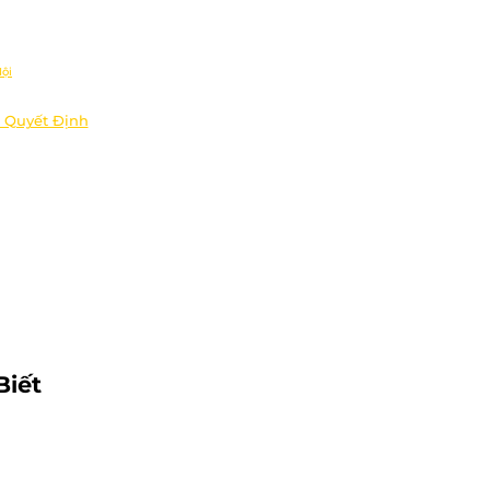
ội
 Quyết Định
Biết