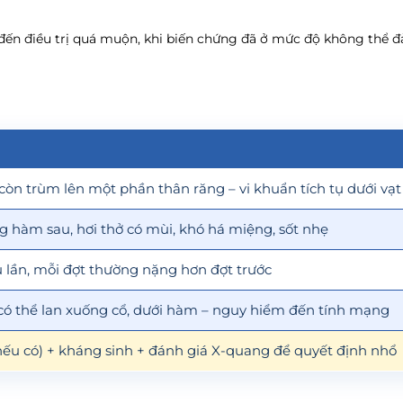
ến điều trị quá muộn, khi biến chứng đã ở mức độ không thể đảo
còn trùm lên một phần thân răng – vi khuẩn tích tụ dưới vạt
 hàm sau, hơi thở có mùi, khó há miệng, sốt nhẹ
u lần, mỗi đợt thường nặng hơn đợt trước
ó thể lan xuống cổ, dưới hàm – nguy hiểm đến tính mạng
ếu có) + kháng sinh + đánh giá X-quang để quyết định nhổ