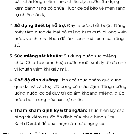
bàn chải lông mềm theo chiều dọc nướu. Sử dụng
kem đánh răng có chứa Fluoride để bảo vệ men răng
tự nhiên còn lại.
Sử dụng thiết bị hỗ trợ:
Đây là bước bắt buộc. Dùng
máy tăm nước để loại bỏ mảng bám dưới đường viền
nướu và chỉ nha khoa để làm sạch mặt bên của răng
sứ.
Súc miệng sát khuẩn:
Sử dụng nước súc miệng
chứa Chlorhexidine hoặc nước muối sinh lý để ức chế
vi khuẩn yếm khí gây mùi.
Chế độ dinh dưỡng:
Hạn chế thực phẩm quá cứng,
quá dai và các loại đồ uống có màu đậm. Tăng cường
uống nước lọc để duy trì độ ẩm khoang miệng, giúp
nước bọt trung hòa axit tự nhiên.
Thăm khám định kỳ 6 tháng/lần:
Thực hiện lấy cao
răng và kiểm tra độ ổn định của phục hình sứ tại
Xanh Dental để phát hiện sớm các nguy cơ.