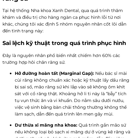
Tại hệ thống Nha khoa Xanh Dental, qua quá trình thăm
khám và điều trị cho hàng ngàn ca phục hình lỗi từ nơi
khác, chúng tôi xác định 5 nhóm nguyên nhân cốt lõi dẫn
đến tình trạng này:
Sai lệch kỹ thuật trong quá trình phục hình
Đây là nguyên nhân phổ biến nhất chiếm hơn 60% các
trường hợp hôi chân răng sứ.
Hở đường hoàn tất (Marginal Gap):
Nếu bác sĩ mài
cùi răng không chuẩn xác hoặc kỹ thuật lấy dấu răng
bị sai số, mão răng sứ khi lắp vào sẽ không ôm khít
sát với cổ răng thật. Khoảng hở li ti này là “bẫy” tích
tụ vụn thức ăn và vi khuẩn. Do nằm sâu dưới nướu,
việc vệ sinh bằng bàn chải thông thường không thể
làm sạch, dẫn đến quá trình lên men gây mùi.
Dư thừa xi măng nha khoa:
Quá trình gắn mão sứ
nếu không loại bỏ sạch xi măng dư ở vùng kẽ răng và