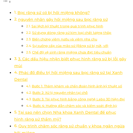
Bọc răng sứ có bị hôi miệng không?
nguyên nhân gây hôi miệng sau bọc răng sứ
Sai lệch kỹ thuật trong quá trình phục hình
Sử dụng dòng răng sứ kim loại chất lượng thấp
Biến chứng viêm nướu và viêm nha chu
Sự xuống cấp của mão sứ (Răng sứ bị nứt, vỡ)
Chế độ vệ sinh răng miệng chưa đạt tiêu chuẩn
3. Các dấu hiệu nhận biết phục hình răng sứ bị lỗi gây
mùi
Phác đồ điều trị hôi miệng sau bọc răng sứ tại Xanh
Dental
Bước 1: Thăm khám và chẩn đoán hình ảnh kỹ thuật số
Bước 2: Xử lý nguyên nhân tại chỗ
Bước 3: Tái phục hình bằng công nghệ Labo 3D hiện đại
Bước 4: Hướng dẫn chăm sóc và kiểm soát định kỳ
Tại sao nên chọn Nha khoa Xanh Dental để phục
hình răng sứ thẩm mỹ?
Quy trình chăm sóc răng sứ chuẩn y khoa ngăn ngừa
hôi miệng