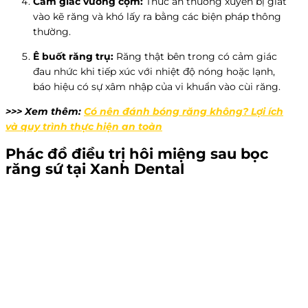
Cảm giác vướng cộm:
Thức ăn thường xuyên bị giắt
vào kẽ răng và khó lấy ra bằng các biện pháp thông
thường.
Ê buốt răng trụ:
Răng thật bên trong có cảm giác
đau nhức khi tiếp xúc với nhiệt độ nóng hoặc lạnh,
báo hiệu có sự xâm nhập của vi khuẩn vào cùi răng.
>>> Xem thêm:
Có nên đánh bóng răng không? Lợi ích
và quy trình thực hiện an toàn
Phác đồ điều trị hôi miệng sau bọc
răng sứ tại Xanh Dental