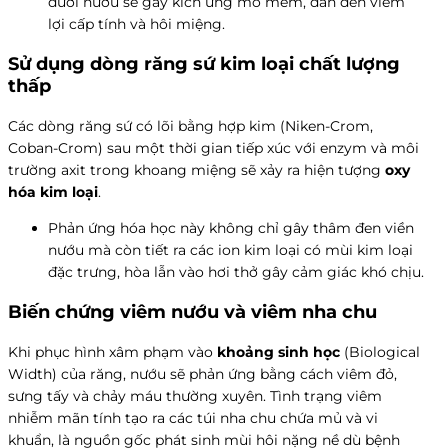
dưới nướu sẽ gây kích ứng mô mềm, dẫn đến viêm
lợi cấp tính và hôi miệng.
Sử dụng dòng răng sứ kim loại chất lượng
thấp
Các dòng răng sứ có lõi bằng hợp kim (Niken-Crom,
Coban-Crom) sau một thời gian tiếp xúc với enzym và môi
trường axit trong khoang miệng sẽ xảy ra hiện tượng
oxy
hóa kim loại
.
Phản ứng hóa học này không chỉ gây thâm đen viền
nướu mà còn tiết ra các ion kim loại có mùi kim loại
đặc trưng, hòa lẫn vào hơi thở gây cảm giác khó chịu.
Biến chứng viêm nướu và viêm nha chu
Khi phục hình xâm phạm vào
khoảng sinh học
(Biological
Width) của răng, nướu sẽ phản ứng bằng cách viêm đỏ,
sưng tấy và chảy máu thường xuyên. Tình trạng viêm
nhiễm mãn tính tạo ra các túi nha chu chứa mủ và vi
khuẩn, là nguồn gốc phát sinh mùi hôi nặng nề dù bệnh