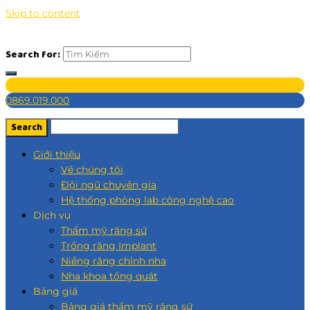
Skip to content
Search for:
Đăng ký khám
0869.019.000
Giới thiệu
Về chúng tôi
Đội ngũ chuyên gia
Hệ thống phòng lab công nghệ cao
Dịch vụ
Thẩm mỹ răng sứ
Trồng răng Implant
Niềng răng chỉnh nha
Nha khoa tổng quát
Bảng giá
Bảng giá thẩm mỹ răng sứ