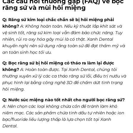
Các câu hỏi thường gặp (FAQ) về bọc
răng sứ và mùi hôi miệng
Q: Răng sứ kim loại chắc chắn sẽ bị hôi miệng phải
không?
A: Không hoàn toàn. Nếu kỹ thuật lắp khít sát và
vệ sinh tốt, răng sứ kim loại vẫn đảm bảo chức năng. Tuy
nhiên, rủi ro oxy hóa gây mùi là có thật. Xanh Dental
khuyến nghị nên sử dụng răng toàn sứ để đạt thẩm mỹ và
an toàn sinh học tối ưu.
Q: Bọc răng sứ bị hôi miệng có tháo ra làm lại được
không?
A: Hoàn toàn được. Tại Xanh Dental, chúng tôi
thường xuyên xử lý các ca tháo răng sứ lỗi, điều trị nướu và
phục hình lại bằng công nghệ 3D để chấm dứt tình trạng
hôi miệng.
Q: Nước súc miệng nào tốt nhất cho người bọc răng sứ?
A: Nên chọn các loại không chứa cồn để tránh làm khô
niêm mạc. Các sản phẩm chứa tinh dầu tự nhiên hoặc ion
bạc/fluoride liều lượng thấp là lựa chọn tốt tại Xanh
Dental.