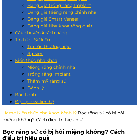
Bảng giá trồng răng Implant
Bảng giá Niềng răng chỉnh nha
Bảng giá Smart Veneer
Bảng giá Nha khoa tổng quát
Câu chuyện khách hàng
Tin tức - Sự kiện
Tin tức thương hiệu
Sự kiện
Kiến thức nha khoa
Niềng răng chỉnh nha
Trồng răng Implant
Thẩm mỹ răng sứ
Bệnh lý
Bảo hành
Đặt lịch và liên hệ
Home
Kiến thức nha khoa
bệnh lý
Bọc răng sứ có bị hôi
miệng không? Cách điều trị hiệu quả
Bọc răng sứ có bị hôi miệng không? Cách
điều trị hiệu quả