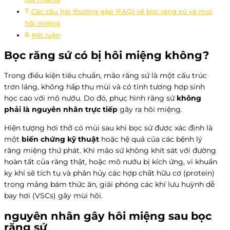
Các câu hỏi thường gặp (FAQ) về bọc răng sứ và mùi
hôi miệng
Kết luận
Bọc răng sứ có bị hôi miệng không?
Trong điều kiện tiêu chuẩn, mão răng sứ là một cấu trúc
trơn láng, không hấp thụ mùi và có tính tương hợp sinh
học cao với mô nướu. Do đó, phục hình răng sứ
không
phải là nguyên nhân trực tiếp
gây ra hôi miệng.
Hiện tượng hơi thở có mùi sau khi bọc sứ được xác định là
một
biến chứng kỹ thuật
hoặc hệ quả của các bệnh lý
răng miệng thứ phát. Khi mão sứ không khít sát với đường
hoàn tất của răng thật, hoặc mô nướu bị kích ứng, vi khuẩn
kỵ khí sẽ tích tụ và phân hủy các hợp chất hữu cơ (protein)
trong mảng bám thức ăn, giải phóng các khí lưu huỳnh dễ
bay hơi (VSCs) gây mùi hôi.
nguyên nhân gây hôi miệng sau bọc
răng sứ