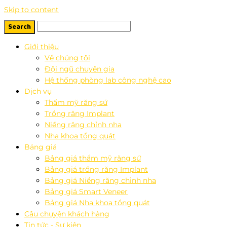
Skip to content
Giới thiệu
Về chúng tôi
Đội ngũ chuyên gia
Hệ thống phòng lab công nghệ cao
Dịch vụ
Thẩm mỹ răng sứ
Trồng răng Implant
Niềng răng chỉnh nha
Nha khoa tổng quát
Bảng giá
Bảng giá thẩm mỹ răng sứ
Bảng giá trồng răng Implant
Bảng giá Niềng răng chỉnh nha
Bảng giá Smart Veneer
Bảng giá Nha khoa tổng quát
Câu chuyện khách hàng
Tin tức - Sự kiện