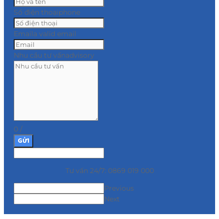
Số điện thoại
phone
Email
a valid email
Nhu cầu tư vấn
advisory
0
/
GỬI
Tư vấn 24/7: 0869 019 000
Previous
Next