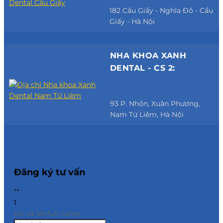
182 Cầu Giấy - Nghĩa Đô - Cầu
Giấy - Hà Nội
NHA KHOA XANH
DENTAL - CS 2:
93 P. Nhổn, Xuân Phương,
Nam Từ Liêm, Hà Nội
Đăng ký tư vấn
""
1
Họ và tên
full name