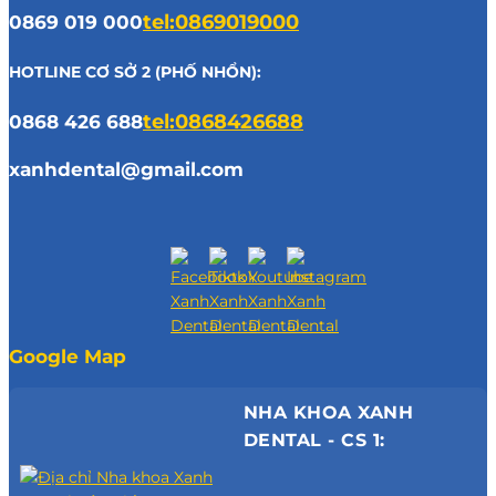
0869 019 000
tel:0869019000
HOTLINE CƠ SỞ 2 (PHỐ NHỔN):
0868 426 688
tel:0868426688
xanhdental@gmail.com
Google Map
NHA KHOA XANH
DENTAL - CS 1: