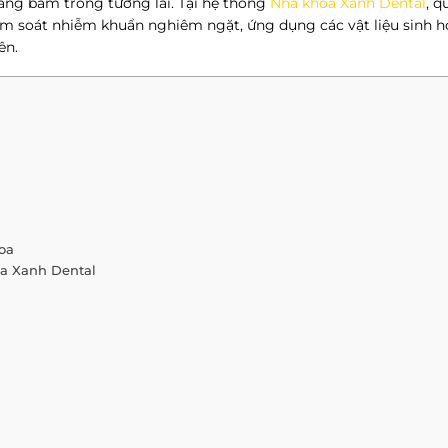
 mảng bám trong tương lai. Tại hệ thống
Nha khoa Xanh Dental
, q
ểm soát nhiễm khuẩn nghiêm ngặt, ứng dụng các vật liệu sinh h
ên.
hoa
oa Xanh Dental