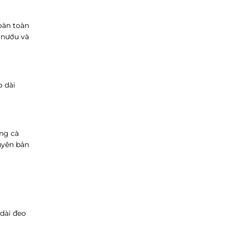
oàn toàn
 nướu và
o dài
ong cà
uyên bản
dài đeo