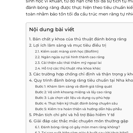
sinh học vi khuẩn, từ đó hạn chế tối đa sự tích tụ
đánh bóng răng được thực hiện theo tiêu chuẩn ki
toàn nhằm bảo tồn tối đa cấu trúc men răng tự nhi
Nội dung bài viết
1. Bản chất y khoa của thủ thuật đánh bóng răng
2. Lợi ích lâm sàng và mục tiêu điều trị
2.1. Kiểm soát màng sinh học (Biofilm)
2.2. Ngăn ngừa sự tái hình thành cao răng
2.3. Cải thiện sắc thái thẩm mỹ ngoại lai
2.4. Hỗ trợ các thủ thuật nha khoa khác
3. Các trường hợp chống chỉ định và thận trọng y k
4. Quy trình đánh bóng răng tiêu chuẩn tại Nha kh
Bước 1: Khám lâm sàng và đánh giá tổng quát
Bước 2: Vệ sinh khoang miệng và lấy cao răng
Bước 3: Lựa chọn vật liệu và dụng cụ phù hợp
Bước 4: Thực hiện kỹ thuật đánh bóng chuyên sâu
Bước 5: Kiểm tra hoàn thiện và hướng dẫn hậu phẫu
5. Phân tích chi phí và hỗ trợ Bảo hiểm Y tế
6. Giải đáp các thắc mắc chuyên môn thường gặp
6.1. Đánh bóng răng có gây mòn men răng không?
6.2. Tại sao xuất hiện cảm giác ê buốt sau khi thực hiện?