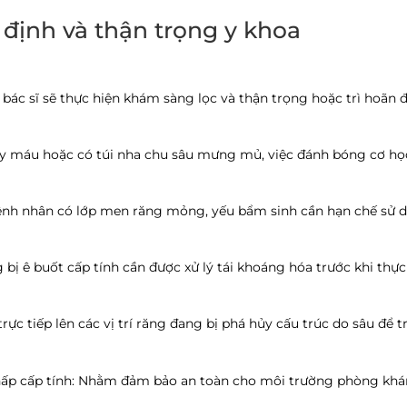
 định và thận trọng y khoa
c bác sĩ sẽ thực hiện khám sàng lọc và thận trọng hoặc trì hoãn 
y máu hoặc có túi nha chu sâu mưng mủ, việc đánh bóng cơ họ
h nhân có lớp men răng mỏng, yếu bẩm sinh cần hạn chế sử 
bị ê buốt cấp tính cần được xử lý tái khoáng hóa trước khi thực
c tiếp lên các vị trí răng đang bị phá hủy cấu trúc do sâu để t
p cấp tính:
Nhằm đảm bảo an toàn cho môi trường phòng kh