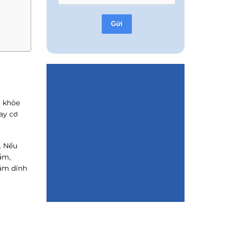
Gửi
c khỏe
ay cơ
. Nếu
ẩm,
bám dính