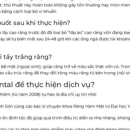
át, thủ thuật này hoàn toàn không gây tổn thương hay mòn men
bằng cách loại bỏ vi khuẩn.
buốt sau khi thực hiện?
 lấy cao răng trước đó đã loại bỏ “lớp áo” cao răng vốn đang b
này sẽ tự biến mất sau 24-48 giờ khi các ống ngà được tái khoán
i tẩy trắng răng?
 bề mặt (ngoại sinh), giúp răng trở về màu sắc thật vốn có. Tron
o cấu trúc răng để thay đổi tông màu răng từ bên trong (nội si
ntal để thực hiện dịch vụ?
iệm (từ năm 2008) tự hào là địa chỉ uy tín nhờ:
h Sơn cùng các bác sĩ chuyên khoa Răng Hàm Mặt từ Đại học Y
ổn định tốc độ giúp quá trình điều trị diễn ra nhẹ nhàng, không
cho các trường hợp răng nhiễm màu nặng mà đánh bóng không 