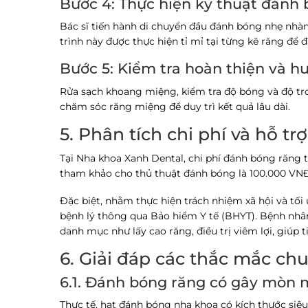
Bước 4: Thực hiện kỹ thuật đánh
Bác sĩ tiến hành di chuyển đầu đánh bóng nhẹ nhàn
trình này được thực hiện tỉ mỉ tại từng kẽ răng đ
Bước 5: Kiểm tra hoàn thiện và 
Rửa sạch khoang miệng, kiểm tra độ bóng và độ tr
chăm sóc răng miệng để duy trì kết quả lâu dài.
5. Phân tích chi phí và hỗ tr
Tại Nha khoa Xanh Dental, chi phí đánh bóng răng
tham khảo cho thủ thuật đánh bóng là
100.000 VN
Đặc biệt, nhằm thực hiện trách nhiệm xã hội và tối
bệnh lý thông qua
Bảo hiểm Y tế (BHYT)
. Bệnh nhâ
danh mục như lấy cao răng, điều trị viêm lợi, giúp t
6. Giải đáp các thắc mắc c
6.1. Đánh bóng răng có gây mòn
Thực tế, hạt đánh bóng nha khoa có kích thước siê