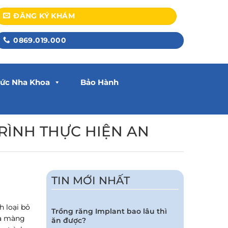
ĐĂNG KÝ KHÁM
0869.019.000
hức Nha Khoa
Bảo Hành
RÌNH THỰC HIỆN AN
TIN MỚI NHẤT
 loại bỏ
Trồng răng Implant bao lâu thì
và màng
ăn được?