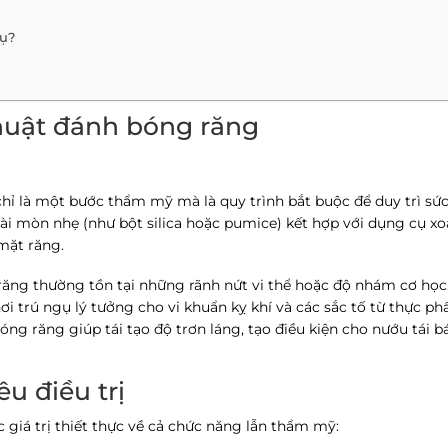
vụ?
thuật đánh bóng răng
ỉ là một bước thẩm mỹ mà là quy trình bắt buộc để duy trì sứ
i mòn nhẹ (như bột silica hoặc pumice) kết hợp với dụng cụ xo
mặt răng.
 răng thường tồn tại những rãnh nứt vi thể hoặc độ nhám cơ học
ơi trú ngụ lý tưởng cho vi khuẩn kỵ khí và các sắc tố từ thực ph
ng răng giúp tái tạo độ trơn láng, tạo điều kiện cho nướu tái 
êu điều trị
 giá trị thiết thực về cả chức năng lẫn thẩm mỹ: