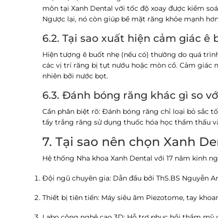
môn tại Xanh Dental với tốc độ xoay được kiểm so
Ngược lại, nó còn giúp bề mặt răng khỏe mạnh hơn 
6.2. Tại sao xuất hiện cảm giác ê 
Hiện tượng ê buốt nhẹ (nếu có) thường do quá trình
các vị trí răng bị tụt nướu hoặc mòn cổ. Cảm giác 
nhiên bởi nước bọt.
6.3. Đánh bóng răng khác gì so vớ
Cần phân biệt rõ: Đánh bóng răng chỉ loại bỏ sắc tố
tẩy trắng răng sử dụng thuốc hóa học thẩm thấu và
7. Tại sao nên chọn Xanh De
Hệ thống Nha khoa Xanh Dental với 17 năm kinh ngh
Đội ngũ chuyên gia:
Dẫn đầu bởi ThS.BS Nguyễn An
Thiết bị tiên tiến:
Máy siêu âm Piezotome, tay khoan 
Labo công nghệ cao 3D:
Hỗ trợ phục hồi thẩm mỹ 