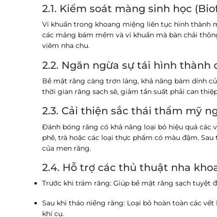
2.1. Kiểm soát màng sinh học (Bio
Vi khuẩn trong khoang miệng liên tục hình thành 
các mảng bám mềm và vi khuẩn mà bàn chải thông 
viêm nha chu.
2.2. Ngăn ngừa sự tái hình thành 
Bề mặt răng càng trơn láng, khả năng bám dính củ
thời gian răng sạch sẽ, giảm tần suất phải can thiệ
2.3. Cải thiện sắc thái thẩm mỹ ng
Đánh bóng răng có khả năng loại bỏ hiệu quả các vế
phê, trà hoặc các loại thực phẩm có màu đậm. Sau t
của men răng.
2.4. Hỗ trợ các thủ thuật nha kho
Trước khi trám răng:
Giúp bề mặt răng sạch tuyệt đ
Sau khi tháo niềng răng:
Loại bỏ hoàn toàn các vết
khí cụ.