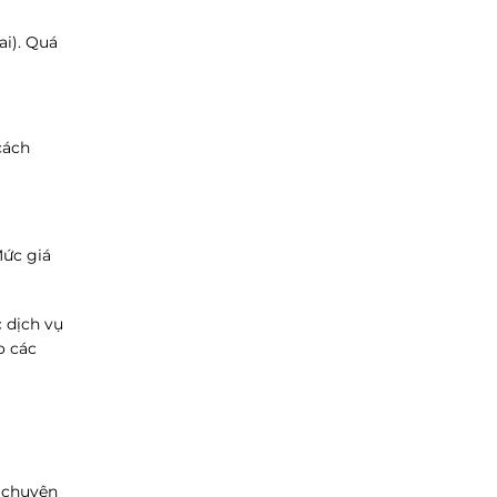
ai). Quá
cách
Mức giá
c dịch vụ
o các
ó chuyên