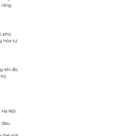
 răng.
ao phủ
g hóa tự
g khi đó,
nh).
 Hà Nội.
 đau.
thể giải