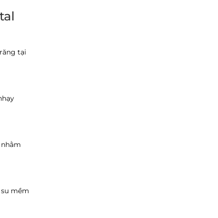
tal
răng tại
 nhạy
e nhằm
ao su mềm