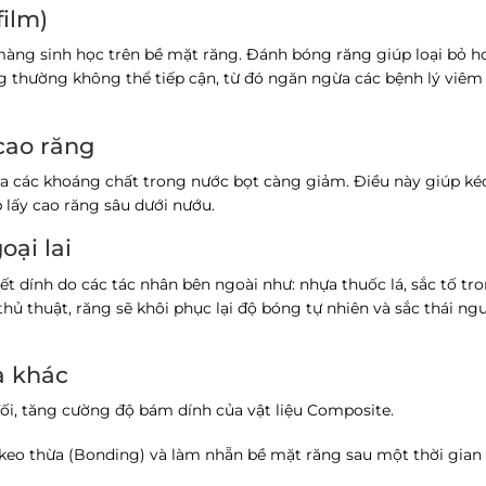
film)
màng sinh học trên bề mặt răng. Đánh bóng răng giúp loại bỏ h
thường không thể tiếp cận, từ đó ngăn ngừa các bệnh lý viêm
cao răng
a các khoáng chất trong nước bọt càng giảm. Điều này giúp ké
p lấy cao răng sâu dưới nướu.
oại lai
t dính do các tác nhân bên ngoài như: nhựa thuốc lá, sắc tố tr
hủ thuật, răng sẽ khôi phục lại độ bóng tự nhiên và sắc thái ng
a khác
ối, tăng cường độ bám dính của vật liệu Composite.
 keo thừa (Bonding) và làm nhẵn bề mặt răng sau một thời gian 