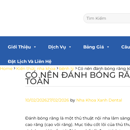
Skip
to
content
Search
for:
Giới Thiệu
Dịch Vụ
Bảng Giá
Câu
Đặt Lịch Và Liên Hệ
Home
Kiến thức nha khoa
bệnh lý
Có nên đánh bóng răng khô
CÓ NÊN ĐÁNH BÓNG RĂN
TOÀN
10/02/2026
27/02/2026
by
Nha Khoa Xanh Dental
Đánh bóng răng là một thủ thuật nội nha lâm sàng
cao răng (cạo vôi răng). Mục tiêu cốt lõi của thủ t