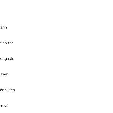
đánh
c có thể
dụng các
 hiện
ránh kích
ám và