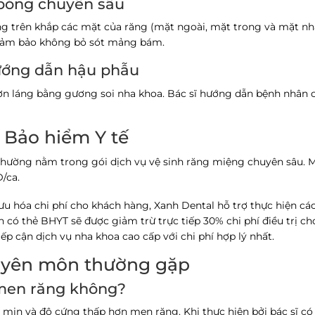
 bóng chuyên sâu
g trên khắp các mặt của răng (mặt ngoài, mặt trong và mặt nh
ể đảm bảo không bỏ sót mảng bám.
hướng dẫn hậu phẫu
ơn láng bằng gương soi nha khoa. Bác sĩ hướng dẫn bệnh nhân 
ợ Bảo hiểm Y tế
 thường nằm trong gói dịch vụ vệ sinh răng miệng chuyên sâu. 
Đ/ca
.
 ưu hóa chi phí cho khách hàng, Xanh Dental hỗ trợ thực hiện cá
n có thẻ BHYT sẽ được
giảm trừ trực tiếp 30% chi phí
điều trị ch
iếp cận dịch vụ nha khoa cao cấp với chi phí hợp lý nhất.
huyên môn thường gặp
 men răng không?
u mịn và độ cứng thấp hơn men răng. Khi thực hiện bởi bác sĩ c