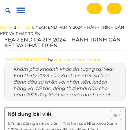
Skip
to
content
Home
Tin tức
YEAR END PARTY 2024 – HÀNH TRÌNH GẮN
KẾT VÀ PHÁT TRIỂN
YEAR END PARTY 2024 – HÀNH TRÌNH GẮN
KẾT VÀ PHÁT TRIỂN
22/01/2025
16/03/2025
by
Nha Khoa Xanh Dental
Khám phá khoảnh khắc ấn tượng tại Year
End Party 2024 của Xanh Dental. Sự kiện
đánh dấu sự tri ân với nhân viên, khách
hàng và đối tác, đồng thời khởi đầu cho
năm 2025 đầy khát vọng và thành công!
Nội dung bài viết
Tri ân đội ngũ nhân viên – Trái tim của Nha khoa Xanh
Trân trọng khách hàng và đối tác đồng hành