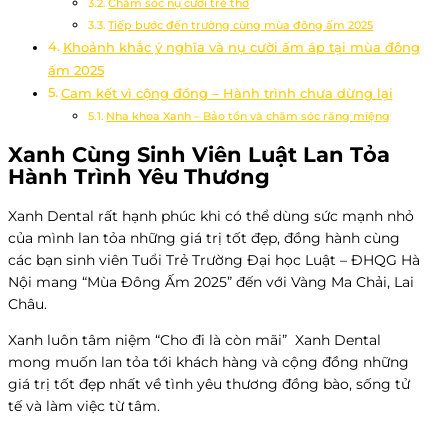
Chăm sóc nụ cười trẻ thơ
Tiếp bước đến trường cùng mùa đông ấm 2025
Khoảnh khắc ý nghĩa và nụ cười ấm áp tại mùa đông
ấm 2025
Cam kết vì cộng đồng – Hành trình chưa dừng lại
Nha khoa Xanh – Bảo tồn và chăm sóc răng miệng
Xanh Cùng Sinh Viên Luật Lan Tỏa
Hành Trình Yêu Thương
Xanh Dental rất hạnh phúc khi có thể dùng sức mạnh nhỏ
của mình lan tỏa những giá trị tốt đẹp, đồng hành cùng
các bạn sinh viên Tuổi Trẻ Trường Đại học Luật – ĐHQG Hà
Nội mang “Mùa Đông Ấm 2025” đến với Vàng Ma Chải, Lai
Châu.
Xanh luôn tâm niệm “Cho đi là còn mãi” Xanh Dental
mong muốn lan tỏa tới khách hàng và cộng đồng những
giá trị tốt đẹp nhất về tình yêu thương đồng bào, sống tử
tế và làm việc từ tâm.