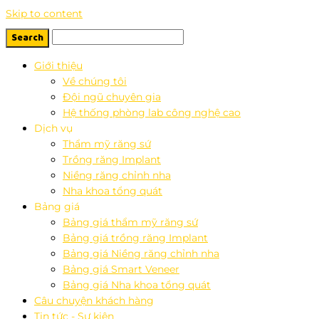
Skip to content
Giới thiệu
Về chúng tôi
Đội ngũ chuyên gia
Hệ thống phòng lab công nghệ cao
Dịch vụ
Thẩm mỹ răng sứ
Trồng răng Implant
Niềng răng chỉnh nha
Nha khoa tổng quát
Bảng giá
Bảng giá thẩm mỹ răng sứ
Bảng giá trồng răng Implant
Bảng giá Niềng răng chỉnh nha
Bảng giá Smart Veneer
Bảng giá Nha khoa tổng quát
Câu chuyện khách hàng
Tin tức - Sự kiện