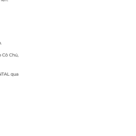
.
p Cô Chú,
ENTAL qua