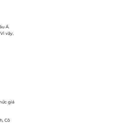
âu Á.
Vì vậy,
mức giá
h, Cô