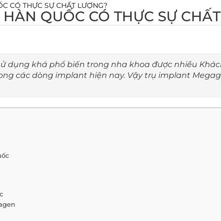
C CÓ THỰC SỰ CHẤT LƯỢNG?
 HÀN QUỐC CÓ THỰC SỰ CHẤ
sử dụng khá phổ biến trong nha khoa được nhiều Khá
trong các dòng implant hiện nay. Vậy trụ implant Mega
uốc
c
gagen