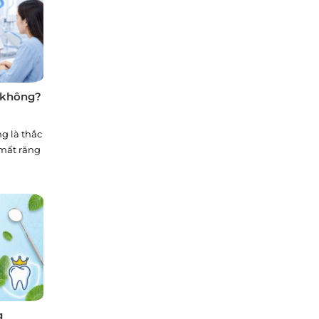
 không?
g là thắc
mất răng
g