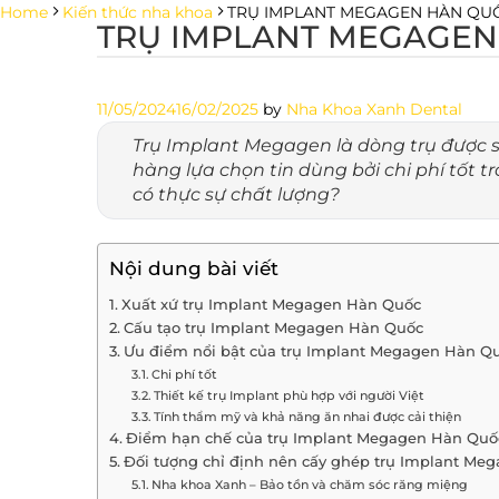
Skip
Home
Kiến thức nha khoa
TRỤ IMPLANT MEGAGEN HÀN QUỐ
TRỤ IMPLANT MEGAGEN
to
content
11/05/2024
16/02/2025
by
Nha Khoa Xanh Dental
Trụ Implant Megagen là dòng trụ được 
hàng lựa chọn tin dùng bởi chi phí tốt 
có thực sự chất lượng?
Nội dung bài viết
Xuất xứ trụ Implant Megagen Hàn Quốc
Cấu tạo trụ Implant Megagen Hàn Quốc
Ưu điểm nổi bật của trụ Implant Megagen Hàn Q
Chi phí tốt
Thiết kế trụ Implant phù hợp với người Việt
Tính thẩm mỹ và khả năng ăn nhai được cải thiện
Điểm hạn chế của trụ Implant Megagen Hàn Quố
Đối tượng chỉ định nên cấy ghép trụ Implant Me
Nha khoa Xanh – Bảo tồn và chăm sóc răng miệng