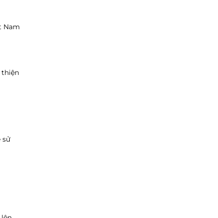
ệt Nam
 thiện
 sử
lên.