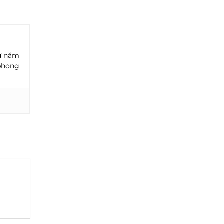
từ năm
 phong