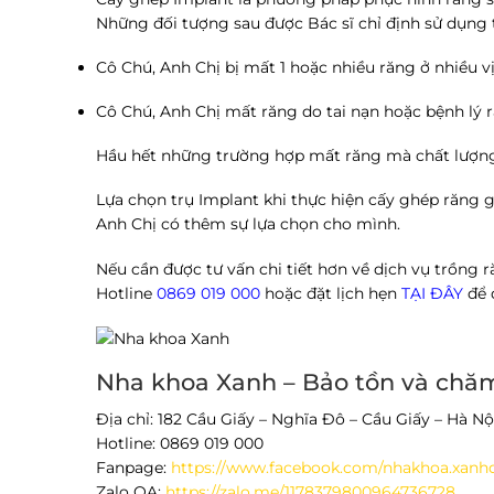
Những đối tượng sau được Bác sĩ chỉ định sử dụng
Cô Chú, Anh Chị bị mất 1 hoặc nhiều răng ở nhiều v
Cô Chú, Anh Chị mất răng do tai nạn hoặc bệnh lý 
Hầu hết những trường hợp mất răng mà chất lượng
Lựa chọn trụ Implant khi thực hiện cấy ghép răng g
Anh Chị có thêm sự lựa chọn cho mình.
Nếu cần được tư vấn chi tiết hơn về dịch vụ trồng
Hotline
0869 019 000
hoặc đặt lịch hẹn
TẠI ĐÂY
để 
Nha khoa Xanh – Bảo tồn và chă
Địa chỉ: 182 Cầu Giấy – Nghĩa Đô – Cầu Giấy – Hà Nộ
Hotline: 0869 019 000
Fanpage:
https://www.facebook.com/nhakhoa.xanh
Zalo OA:
https://zalo.me/1178379800964736728