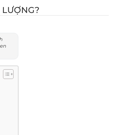
T LƯỢNG?
ch
gen