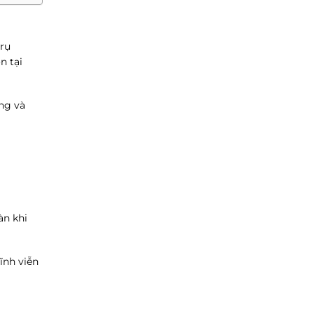
Trụ
n tại
ng và
àn khi
ĩnh viễn