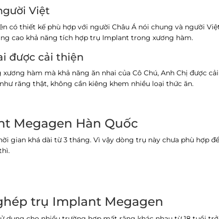
người Việt
n có thiết kế phù hợp với người Châu Á nói chung và người Vi
nâng cao khả năng tích hợp trụ Implant trong xương hàm.
i được cải thiện
 xương hàm mà khả năng ăn nhai của Cô Chú, Anh Chị được cải
như răng thật, không cần kiêng khem nhiều loại thức ăn.
ant Megagen Hàn Quốc
i gian khá dài từ 3 tháng. Vì vậy dòng trụ này chưa phù hợp để
hì.
 ghép trụ Implant Megagen
 dụng cho nhiều trường hợp mất răng khác nhau từ 18 tuổi trở 