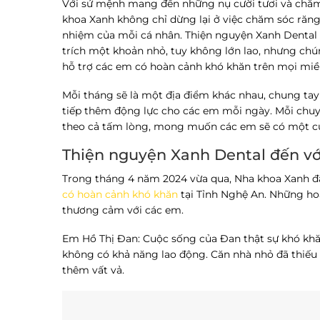
Với sứ mệnh mang đến những nụ cười tươi và chăm
khoa Xanh không chỉ dừng lại ở việc chăm sóc răng 
nhiệm của mỗi cá nhân. Thiện nguyện Xanh Dental 
trích một khoản nhỏ, tuy không lớn lao, nhưng ch
hỗ trợ các em có hoàn cảnh khó khăn trên mọi miề
Mỗi tháng sẽ là một địa điểm khác nhau, chung tay
tiếp thêm động lực cho các em mỗi ngày. Mỗi chu
theo cả tấm lòng, mong muốn các em sẽ có một cu
Thiện nguyện Xanh Dental đến v
Trong tháng 4 năm 2024 vừa qua, Nha khoa Xanh đ
có hoàn cảnh khó khăn
tại Tỉnh Nghệ An. Những ho
thương cảm với các em.
Em Hồ Thị Đan: Cuộc sống của Đan thật sự khó khă
không có khả năng lao động. Căn nhà nhỏ đã thiế
thêm vất vả.