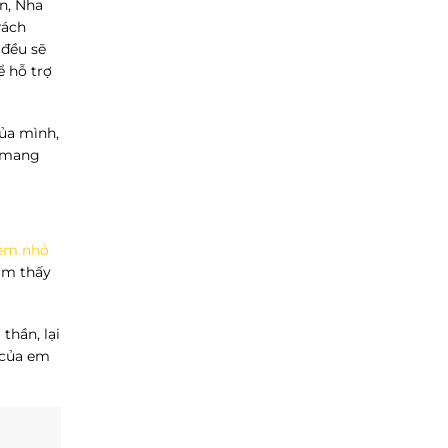
n, Nha
rách
 đều sẽ
ể hỗ trợ
của mình,
n mang
em nhỏ
ảm thấy
thần, lại
 của em