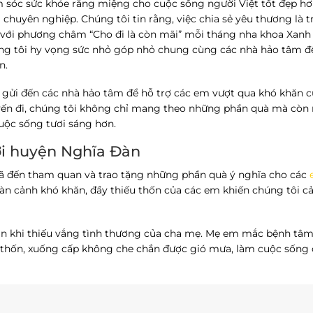
 sóc sức khỏe răng miệng cho cuộc sống người Việt tốt đẹp hơ
chuyên nghiệp. Chúng tôi tin rằng, việc chia sẻ yêu thương là t
với phương châm “Cho đi là còn mãi” mỗi tháng nha khoa Xanh
úng tôi hy vọng sức nhỏ góp nhỏ chung cùng các nhà hảo tâm đ
n.
 gửi đến các nhà hảo tâm để hỗ trợ các em vượt qua khó khăn 
yến đi, chúng tôi không chỉ mang theo những phần quà mà cò
ộc sống tươi sáng hơn.
ới huyện Nghĩa Đàn
ã đến tham quan và trao tặng những phần quà ý nghĩa cho các
àn cảnh khó khăn, đầy thiếu thốn của các em khiến chúng tôi c
n khi thiếu vắng tình thương của cha mẹ. Mẹ em mắc bệnh tâm 
u thốn, xuống cấp không che chắn được gió mưa, làm cuộc sống