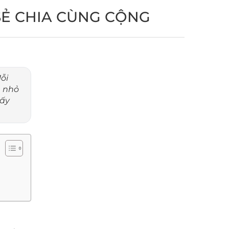
SẺ CHIA CÙNG CỘNG
ỗi
m nhỏ
hấy