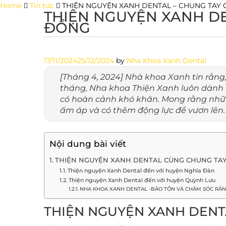
Skip
Home
Tin tức
THIỆN NGUYỆN XANH DENTAL – CHUNG TAY
THIỆN NGUYỆN XANH DE
to
ĐỒNG
content
17/11/2024
25/12/2024
by
Nha Khoa Xanh Dental
[Tháng 4, 2024] Nhà khoa Xanh tin rằng
tháng, Nha khoa Thiện Xanh luôn dành
có hoàn cảnh khó khăn. Mong rằng nhữ
ấm áp và có thêm động lực để vươn lên.
Nội dung bài viết
THIỆN NGUYỆN XANH DENTAL CÙNG CHUNG TAY
Thiện nguyện Xanh Dental đến với huyện Nghĩa Đàn
Thiện nguyện Xanh Dental đến với huyện Quỳnh Lưu
NHA KHOA XANH DENTAL -BẢO TỒN VÀ CHĂM SÓC RĂ
THIỆN NGUYỆN XANH DENT