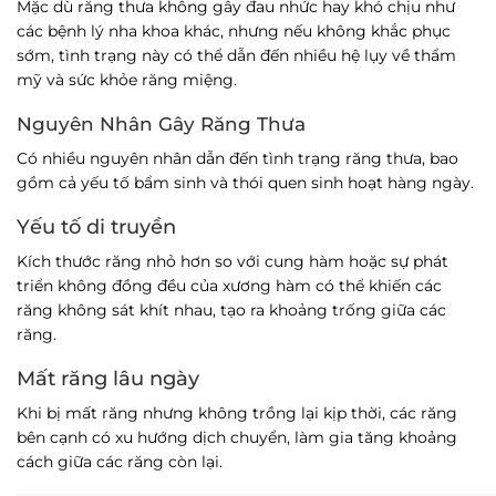
Mặc dù răng thưa không gây đau nhức hay khó chịu như
các bệnh lý nha khoa khác, nhưng nếu không khắc phục
sớm, tình trạng này có thể dẫn đến nhiều hệ lụy về thẩm
mỹ và sức khỏe răng miệng.
Nguyên Nhân Gây Răng Thưa
Có nhiều nguyên nhân dẫn đến tình trạng răng thưa, bao
gồm cả yếu tố bẩm sinh và thói quen sinh hoạt hàng ngày.
Yếu tố di truyền
Kích thước răng nhỏ hơn so với cung hàm hoặc sự phát
triển không đồng đều của xương hàm có thể khiến các
răng không sát khít nhau, tạo ra khoảng trống giữa các
răng.
Mất răng lâu ngày
Khi bị mất răng nhưng không trồng lại kịp thời, các răng
bên cạnh có xu hướng dịch chuyển, làm gia tăng khoảng
cách giữa các răng còn lại.