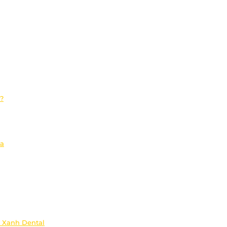
?
òa
a Xanh Dental