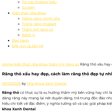
Tin tức thương hiệu
Sự kiện
Kiến thức nha khoa
Niềng răng chỉnh nha
Trồng răng Implant
Thẩm mỹ răng sứ
Bệnh lý
Bảo hành
Đặt lịch và liên hệ
Home
Kiến thức nha khoa
thẩm mỹ răng sứ
Răng thỏ xấu hay 
Răng thỏ xấu hay đẹp, cách làm răng thỏ đẹp tự nh
29/01/2026
by
Nha Khoa Xanh Dental
Răng thỏ
có thực sự là xu hướng thẩm mỹ bền vững hay chỉ là 
dáng răng này mang lại nét duyên dáng, trẻ trung độc đáo như
hiểu chi tiết về đặc điểm, ý nghĩa tướng số và các giải pháp 
khoa Xanh Dental
.