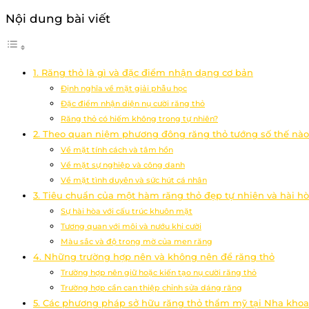
Nội dung bài viết
1. Răng thỏ là gì và đặc điểm nhận dạng cơ bản
Định nghĩa về mặt giải phẫu học
Đặc điểm nhận diện nụ cười răng thỏ
Răng thỏ có hiếm không trong tự nhiên?
2. Theo quan niệm phương đông răng thỏ tướng số thế nào
Về mặt tính cách và tâm hồn
Về mặt sự nghiệp và công danh
Về mặt tình duyên và sức hút cá nhân
3. Tiêu chuẩn của một hàm răng thỏ đẹp tự nhiên và hài h
Sự hài hòa với cấu trúc khuôn mặt
Tương quan với môi và nướu khi cười
Màu sắc và độ trong mờ của men răng
4. Những trường hợp nên và không nên để răng thỏ
Trường hợp nên giữ hoặc kiến tạo nụ cười răng thỏ
Trường hợp cần can thiệp chỉnh sửa dáng răng
5. Các phương pháp sở hữu răng thỏ thẩm mỹ tại Nha kho