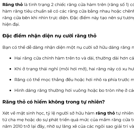
Răng thỏ
là tình trạng 2 chiếc răng cửa hàm trên (răng số 1)
hàm răng tiêu chuẩn sẽ có các răng cửa bằng nhau hoặc chênh 
răng cửa bên khi nhìn trực diện. Đặc điểm này tạo nên sự tươn
hiện đại.
Đặc điểm nhận diện nụ cười răng thỏ
Bạn có thể dễ dàng nhận diện một nụ cười sở hữu dáng răng n
Hai răng cửa chính hàm trên to và dài, thường dài hơn cá
Khi ở trạng thái nghỉ (môi hơi mở), hai răng này có xu hướ
Răng có thể mọc thẳng đều hoặc hơi nhô ra phía trước m
Hình dáng răng thường hơi vuông hoặc bo tròn nhẹ ở các
Răng thỏ
có hiếm không trong tự nhiên?
Xét về mặt sinh học, tỷ lệ người sở hữu hàm
răng thỏ
tự nhiên
từ cha mẹ hoặc do sự phát triển quá mức của mầm răng cửa từ 
năm 2010 trở lại đây, nhờ sự lăng xê của các ngôi sao giải tr