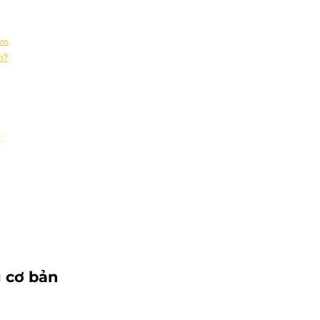
ệm
n?
?
 cơ bản