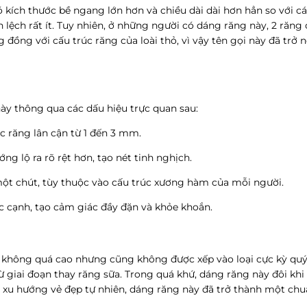
 có kích thước bề ngang lớn hơn và chiều dài dài hơn hẳn so vớ
lệch rất ít. Tuy nhiên, ở những người có dáng răng này, 2 răng
g đồng với cấu trúc răng của loài thỏ, vì vậy tên gọi này đã trở
ày thông qua các dấu hiệu trực quan sau:
c răng lân cận từ 1 đến 3 mm.
ng lộ ra rõ rệt hơn, tạo nét tinh nghịch.
ột chút, tùy thuộc vào cấu trúc xương hàm của mỗi người.
 cạnh, tạo cảm giác đầy đặn và khỏe khoắn.
 không quá cao nhưng cũng không được xếp vào loại cực kỳ quý 
giai đoạn thay răng sữa. Trong quá khứ, dáng răng này đôi khi 
í và xu hướng vẻ đẹp tự nhiên, dáng răng này đã trở thành một c