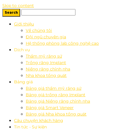
Skip to content
Giới thiệu
Về chúng tôi
Đội ngũ chuyên gia
Hệ thống phòng lab công nghệ cao
Dịch vụ
Thẩm mỹ răng sứ
Trồng răng Implant
Niềng răng chỉnh nha
Nha khoa tổng quát
Bảng giá
Bảng giá thẩm mỹ răng sứ
Bảng giá trồng răng Implant
Bảng giá Niềng răng chỉnh nha
Bảng giá Smart Veneer
Bảng giá Nha khoa tổng quát
Câu chuyện khách hàng
Tin tức - Sự kiện