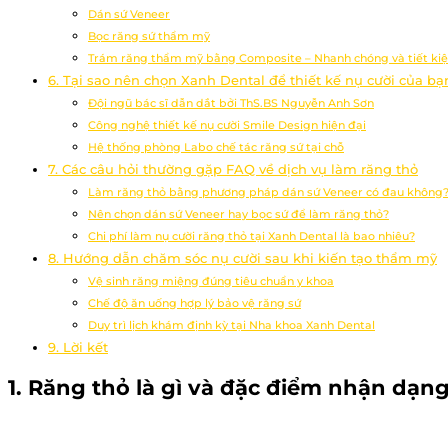
Dán sứ Veneer
Bọc răng sứ thẩm mỹ
Trám răng thẩm mỹ bằng Composite – Nhanh chóng và tiết ki
6. Tại sao nên chọn Xanh Dental để thiết kế nụ cười của bạ
Đội ngũ bác sĩ dẫn dắt bởi ThS.BS Nguyễn Anh Sơn
Công nghệ thiết kế nụ cười Smile Design hiện đại
Hệ thống phòng Labo chế tác răng sứ tại chỗ
7. Các câu hỏi thường gặp FAQ về dịch vụ làm răng thỏ
Làm răng thỏ bằng phương pháp dán sứ Veneer có đau không
Nên chọn dán sứ Veneer hay bọc sứ để làm răng thỏ?
Chi phí làm nụ cười răng thỏ tại Xanh Dental là bao nhiêu?
8. Hướng dẫn chăm sóc nụ cười sau khi kiến tạo thẩm mỹ
Vệ sinh răng miệng đúng tiêu chuẩn y khoa
Chế độ ăn uống hợp lý bảo vệ răng sứ
Duy trì lịch khám định kỳ tại Nha khoa Xanh Dental
9. Lời kết
1.
Răng thỏ
là gì và đặc điểm nhận dạng