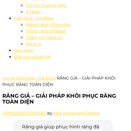
Tin tức thương hiệu
Sự kiện
Kiến thức nha khoa
Niềng răng chỉnh nha
Trồng răng Implant
Thẩm mỹ răng sứ
Bệnh lý
Bảo hành
Đặt lịch và liên hệ
Home
Kiến thức nha khoa
RĂNG GIẢ – GIẢI PHÁP KHÔI
PHỤC RĂNG TOÀN DIỆN
RĂNG GIẢ – GIẢI PHÁP KHÔI PHỤC RĂNG
TOÀN DIỆN
27/03/2025
27/03/2025
by
Nha Khoa Xanh Dental
Răng giả giúp phục hình răng đã