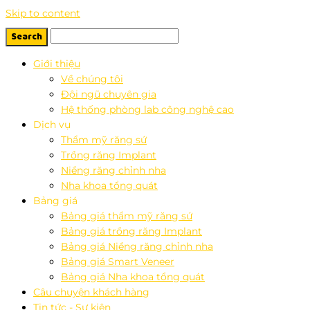
Skip to content
Giới thiệu
Về chúng tôi
Đội ngũ chuyên gia
Hệ thống phòng lab công nghệ cao
Dịch vụ
Thẩm mỹ răng sứ
Trồng răng Implant
Niềng răng chỉnh nha
Nha khoa tổng quát
Bảng giá
Bảng giá thẩm mỹ răng sứ
Bảng giá trồng răng Implant
Bảng giá Niềng răng chỉnh nha
Bảng giá Smart Veneer
Bảng giá Nha khoa tổng quát
Câu chuyện khách hàng
Tin tức - Sự kiện