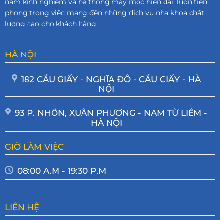
năm kinh nghiệm và hệ thống máy móc hiện đại, luôn tiên
phong trong việc mang đến những dịch vụ nha khoa chất
lượng cao cho khách hàng.
HÀ NỘI
182 CẦU GIẤY - NGHĨA ĐÔ - CẦU GIẤY - HÀ
NỘI
93 P. NHỔN, XUÂN PHƯƠNG - NAM TỪ LIÊM -
HÀ NỘI
GIỜ LÀM VIỆC
08:00 A.M - 19:30 P.M
LIÊN HỆ