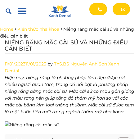
Skip
to
content
Home
Kiến thức nha khoa
Niềng răng mắc cài sứ và những
điều cần biết
NIỀNG RĂNG MẮC CÀI SỨ VÀ NHỮNG ĐIỀU
CẦN BIẾT
11/01/2023
11/01/2023
by
ThS.BS Nguyễn Anh Sơn Xanh
Dental
Hiện nay, niềng răng là phương pháp làm đẹp được rất
nhiều người quan tâm, trong đó nổi bật là phương pháp
niềng răng bằng mắc cài sứ. Mắc cài sứ có màu gần giống
với màu răng nên giúp tăng độ thẩm mỹ hơn so với các
mắc cài bằng kim loại thông thường. Mắc cài sứ được xem
là một bước tiến mới trong ngành thẩm mỹ nha khoa.