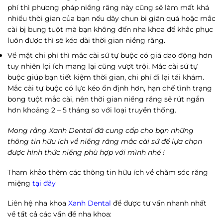
phí thì phương pháp niềng răng này cũng sẽ làm mất khá
nhiều thời gian của bạn nếu dây chun bi giãn quá hoặc mắc
cài bị bung tuột mà bạn không đến nha khoa để khắc phục
luôn được thì sẽ kéo dài thời gian niềng răng.
Về mặt chi phí thì mắc cài sứ tự buộc có giá dao động hơn
tuy nhiên lợi ích mang lại cũng vượt trội. Mắc cài sứ tự
buộc giúp bạn tiết kiệm thời gian, chi phí đi lại tái khám.
Mắc cài tự buộc có lực kéo ổn định hơn, hạn chế tình trạng
bong tuột mắc cài, nên thời gian niềng răng sẽ rút ngắn
hơn khoảng 2 – 5 tháng so với loại truyền thống.
Mong rằng Xanh Dental đã cung cấp cho bạn những
thông tin hữu ích về niềng răng mắc cài sứ để lựa chọn
được hình thức niềng phù hợp với mình nhé !
Tham khảo thêm các thông tin hữu ích về chăm sóc răng
miệng
tại đây
Liên hệ nha khoa
Xanh Dental
để được tư vấn nhanh nhất
về tất cả các vấn đề nha khoa: