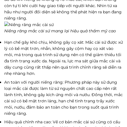
còn tự ti khi cười hay giao tiếp với người khác. Nhìn từ xa
hầu như người đối diện sẽ không thể phát hiện ra bạn đang
niềng răng.
Niềng răng mắc cài sứ mang lại hiệu quả thẩm mỹ cao
Hạn chế gây khó chịu, không gây cọ xát:
Mắc cài sứ được xử
lý có bề mặt trơn, nhẵn, không gây cộm hay cọ xát vào
môi, má trong quá trình sử dụng nên có thể giảm thiểu tối
đa tình trạng xước da. Ngoài ra, lực ma sát giữa mắc cài và
dây cung cũng rất thấp nên quá trình chỉnh răng sẽ diễn ra
nhẹ nhàng hơn.
An toàn với người niềng răng:
Phương pháp này sử dụng
loại mắc cài được làm từ sứ nguyên chất cao cấp nên rất
lành tính, không gây kích ứng môi và nướu. Đồng thời, mắc
cài sứ có bề mặt trơn láng, hạn chế tình trạng trầy xước
môi, nướu, đảm bảo an toàn cho bạn trong suốt quá trình
niềng răng.
Hiệu quả chỉnh nha cao:
Về cơ bản mắc cài sứ cũng có cấu