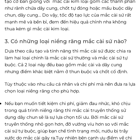
tạo cơ bản giống với mắc cài kim loại gồm các thành phần
như rãnh chứa dây cung, chốt tự đóng hoặc mấu buộc dây
chun, dây cung… Do vậy, tốc độ tạo lực của mắc cài sứ rất
mạnh mẽ và bền bỉ, đem đến hiệu quả chỉnh nha không
thua kém gì mắc cài kim loại.
3. Có những loại niềng răng mắc cài sứ nào?
Dựa theo cấu tạo và tính năng thì mắc cài sứ được chia ra
làm hai loại chính là
mắc cài sứ thường và
mắc cài sứ tự
buộc
. Cả 2 loại này đều bao gồm mắc cài và dây cung
nhưng điểm khác biệt nằm ở thun buộc và chốt cố định.
Tùy thuộc vào nhu cầu cá nhân và chi phí mà nên đưa ra lựa
chọn loại niềng răng cho phù hợp.
Nếu bạn muốn tiết kiệm chi phí, giảm đau nhức, khó chịu
trong quá trình niềng răng thì mắc cài truyền thống sử
dụng dây chun sẽ là sự lựa chọn tối ưu. Bởi mắc cài sứ
truyền thống nhỏ gọn hơn, đỡ vướng víu hơn so với mắc
cài sứ tự buộc, giúp bạn chế tình trạng môi, nướu bị trầy
xước do mắc cài gây ra.Tuy nhiên bên cạnh ưu điểm về chi