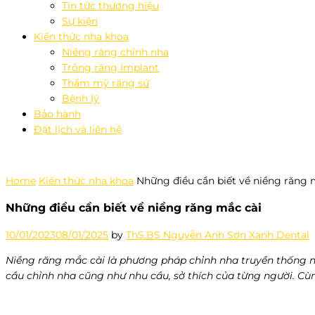
Tin tức thương hiệu
Sự kiện
Kiến thức nha khoa
Niềng răng chỉnh nha
Trồng răng Implant
Thẩm mỹ răng sứ
Bệnh lý
Bảo hành
Đặt lịch và liên hệ
Home
Kiến thức nha khoa
Những điều cần biết về niềng răng 
Những điều cần biết về niềng răng mắc cài
10/01/2023
08/01/2025
by
ThS.BS Nguyễn Anh Sơn Xanh Dental
Niềng răng mắc cài là phương pháp chỉnh nha truyền thống nh
cầu chỉnh nha cũng như nhu cầu, sở thích của từng người. Cùn