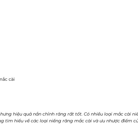
mắc cài
ưng hiệu quả nắn chỉnh răng rất tốt. Có nhiều loại mắc cài ni
g tìm hiểu về các loại niềng răng mắc cài và ưu nhược điểm của