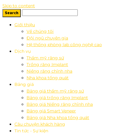
Skip to content
Giới thiệu
Về chúng tôi
Đội ngũ chuyên gia
Hệ thống phòng lab công nghệ cao
Dịch vụ
Thẩm mỹ răng sứ
Trồng răng Implant
Niềng răng chỉnh nha
Nha khoa tổng quát
Bảng giá
Bảng giá thẩm mỹ răng sứ
Bảng giá trồng răng Implant
Bảng giá Niềng răng chỉnh nha
Bảng giá Smart Veneer
Bảng giá Nha khoa tổng quát
Câu chuyện khách hàng
Tin tức - Sự kiện