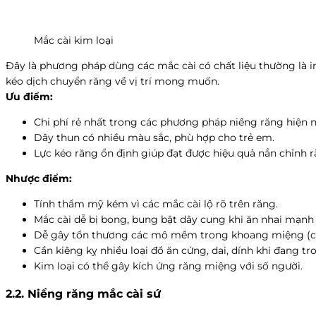
Mắc cài kim loại
Đây là phương pháp dùng các mắc cài có chất liệu thường là in
kéo dịch chuyển răng về vị trí mong muốn.
Ưu điểm:
Chi phí rẻ nhất trong các phương pháp niềng răng hiện n
Dây thun có nhiều màu sắc, phù hợp cho trẻ em.
Lực kéo răng ổn định giúp đạt được hiệu quả nắn chỉnh r
Nhược điểm:
Tính thẩm mỹ kém vì các mắc cài lộ rõ trên răng.
Mắc cài dễ bị bong, bung bật dây cung khi ăn nhai mạn
Dễ gây tổn thương các mô mềm trong khoang miệng (cắ
Cần kiêng kỵ nhiều loại đồ ăn cứng, dai, dính khi đang tr
Kim loại có thể gây kích ứng răng miệng với số người.
2.2. Niềng răng mắc cài sứ