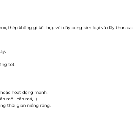
ox, thép không gỉ kết hợp với dây cung kim loại và dây thun cao
ay.
ăng tốt.
h hoặc hoạt động mạnh.
n môi, cắn má,…)
ong thời gian niềng răng.