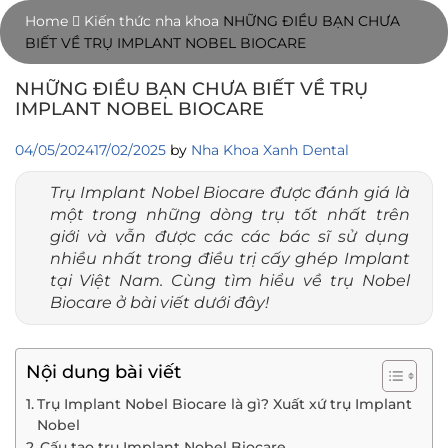
Skip
Home
Kiến thức nha khoa
NHỮNG ĐIỀU BẠN CHƯA
to
BIẾT VỀ TRỤ IMPLANT NOBEL BIOCARE
content
NHỮNG ĐIỀU BẠN CHƯA BIẾT VỀ TRỤ
IMPLANT NOBEL BIOCARE
04/05/2024
17/02/2025
by
Nha Khoa Xanh Dental
Trụ Implant Nobel Biocare được đánh giá là
một trong những dòng trụ tốt nhất trên
giới và vẫn được các các bác sĩ sử dụng
nhiều nhất trong điều trị cấy ghép Implant
tại Việt Nam. Cùng tìm hiểu về trụ Nobel
Biocare ở bài viết dưới đây!
Nội dung bài viết
Trụ Implant Nobel Biocare là gì? Xuất xứ trụ Implant
Nobel
Cấu tạo trụ Implant Nobel Biocare