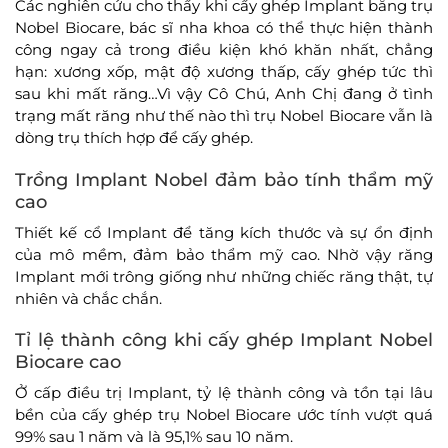
Các nghiên cứu cho thấy khi cấy ghép Implant bằng trụ
Nobel Biocare, bác sĩ nha khoa có thể thực hiện thành
công ngay cả trong điều kiện khó khăn nhất, chẳng
hạn: xương xốp, mật độ xương thấp, cấy ghép tức thì
sau khi mất răng…Vì vậy Cô Chú, Anh Chị đang ở tình
trạng mất răng như thế nào thì trụ Nobel Biocare vẫn là
dòng trụ thích hợp để cấy ghép.
Trồng Implant Nobel đảm bảo tính thẩm mỹ
cao
Thiết kế cổ Implant để tăng kích thước và sự ổn định
của mô mềm, đảm bảo thẩm mỹ cao. Nhờ vậy răng
Implant mới trông giống như những chiếc răng thật, tự
nhiên và chắc chắn.
Tỉ lệ thành công khi cấy ghép Implant Nobel
Biocare cao
Ở cấp điều trị Implant, tỷ lệ thành công và tồn tại lâu
bền của cấy ghép trụ Nobel Biocare ước tính vượt quá
99% sau 1 năm và là 95,1% sau 10 năm.