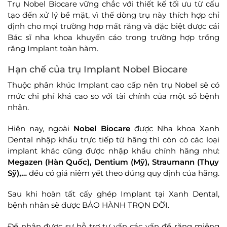
Trụ Nobel Biocare vững chắc với thiết kế tối ưu từ cấu
tạo đến xử lý bề mặt, vì thế dòng trụ này thích hợp chỉ
định cho mọi trường hợp mất răng và đặc biệt được cái
Bác sĩ nha khoa khuyến cáo trong trường hợp trồng
răng Implant toàn hàm.
Hạn chế của trụ Implant Nobel Biocare
Thuộc phân khúc Implant cao cấp nên trụ Nobel sẽ có
mức chi phí khá cao so với tài chính của một số bệnh
nhân.
Hiện nay, ngoài
Nobel Biocare
được Nha khoa Xanh
Dental nhập khẩu trực tiếp từ hãng thì còn có các loại
implant khác cũng được nhập khẩu chính hãng như:
Megazen (Hàn Quốc), Dentium (Mỹ), Straumann (Thụy
Sỹ),…
đều có giá niêm yết theo đúng quy định của hãng.
Sau khi hoàn tất cấy ghép Implant tại Xanh Dental,
bệnh nhân sẽ được BẢO HÀNH TRỌN ĐỜI.
Để nhận được sự hỗ trợ tư vấn các vấn đề răng miệng