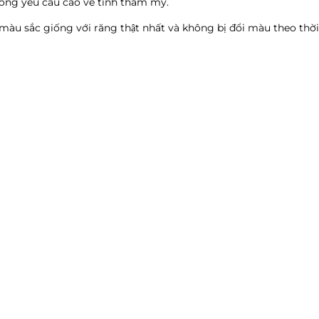
hông yêu cầu cao về tính thẩm mỹ.
 màu sắc giống với răng thật nhất và không bị đổi màu theo thờ