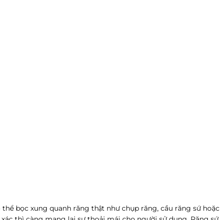
ó có thể bọc xung quanh răng thật như chụp răng, cầu răng sứ ho
nh xác thì càng mang lại sự thoải mái cho người sử dụng. Răng sứ