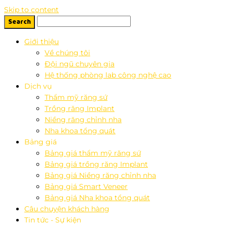
Skip to content
Giới thiệu
Về chúng tôi
Đội ngũ chuyên gia
Hệ thống phòng lab công nghệ cao
Dịch vụ
Thẩm mỹ răng sứ
Trồng răng Implant
Niềng răng chỉnh nha
Nha khoa tổng quát
Bảng giá
Bảng giá thẩm mỹ răng sứ
Bảng giá trồng răng Implant
Bảng giá Niềng răng chỉnh nha
Bảng giá Smart Veneer
Bảng giá Nha khoa tổng quát
Câu chuyện khách hàng
Tin tức - Sự kiện