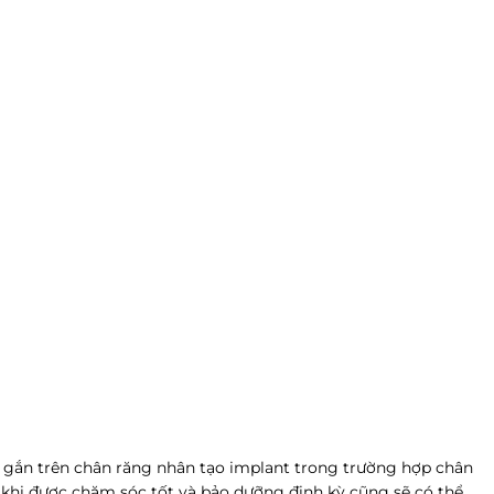
ặc gắn trên chân răng nhân tạo implant trong trường hợp chân
 khi được chăm sóc tốt và bảo dưỡng định kỳ cũng sẽ có thể