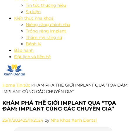
Tin tức thương hiệu
Sự kiện
Kiến thức nha khoa
Niềng răng chỉnh nha
Trồng răng Implant
Thẩm mỹ răng sứ
Bệnh lý
Bảo hành
Đặt lịch và liên hệ
Home
Tin tức
KHÁM PHÁ THẾ GIỚI IMPLANT QUA “TỌA ĐÀM:
IMPLANT CÙNG CÁC CHUYÊN GIA”
KHÁM PHÁ THẾ GIỚI IMPLANT QUA “TỌA
ĐÀM: IMPLANT CÙNG CÁC CHUYÊN GIA”
25/11/2024
25/11/2024
by
Nha Khoa Xanh Dental