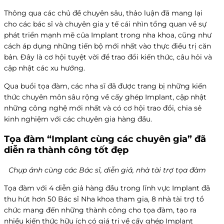
Thông qua các chủ đề chuyên sâu, thảo luận đã mang lại
cho các bác sĩ và chuyên gia y tế cái nhìn tổng quan về sự
phát triển mạnh mẽ của Implant trong nha khoa, cũng như
cách áp dụng những tiến bộ mới nhất vào thực điều trị căn
bản. Đây là cơ hội tuyệt vời để trao đổi kiến ​​thức, câu hỏi và
cập nhật các xu hướng.
Qua buổi tọa đàm, các nha sĩ đã được trang bị những kiến
thức chuyên môn sâu rộng về cấy ghép Implant, cập nhật
những công nghệ mới nhất và có cơ hội trao đổi, chia sẻ
kinh nghiệm với các chuyên gia hàng đầu.
Tọa đàm “Implant cùng các chuyên gia” đã
diễn ra thành công tốt đẹp
Chụp ảnh cùng các Bác sĩ, diễn giả, nhà tài trợ tọa đàm
Tọa đàm với 4 diễn giả hàng đầu trong lĩnh vực Implant đã
thu hút hơn 50 Bác sĩ Nha khoa tham gia, 8 nhà tài trợ tổ
chức mang đến những thành công cho tọa đàm, tạo ra
nhiều kiến thức hữu ích có giá trị về cấy ghép Implant