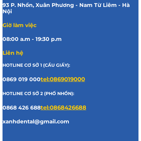
93 P. Nhổn, Xuân Phương - Nam Từ Liêm - Hà
Nội
Giờ làm việc
08:00 a.m - 19:30 p.m
Liên hệ
HOTLINE CƠ SỞ 1 (CẦU GIẤY):
0869 019 000
tel:0869019000
HOTLINE CƠ SỞ 2 (PHỐ NHỔN):
0868 426 688
tel:0868426688
xanhdental@gmail.com