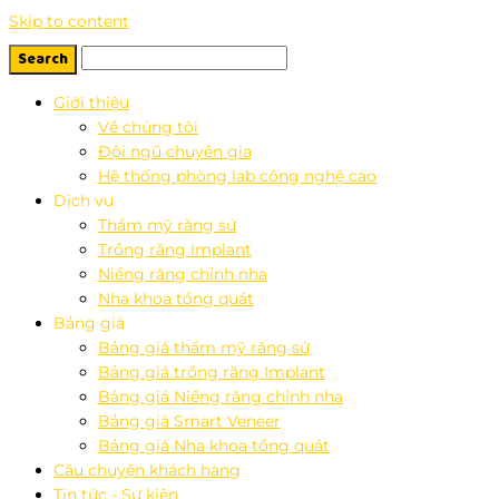
Skip to content
Giới thiệu
Về chúng tôi
Đội ngũ chuyên gia
Hệ thống phòng lab công nghệ cao
Dịch vụ
Thẩm mỹ răng sứ
Trồng răng Implant
Niềng răng chỉnh nha
Nha khoa tổng quát
Bảng giá
Bảng giá thẩm mỹ răng sứ
Bảng giá trồng răng Implant
Bảng giá Niềng răng chỉnh nha
Bảng giá Smart Veneer
Bảng giá Nha khoa tổng quát
Câu chuyện khách hàng
Tin tức - Sự kiện