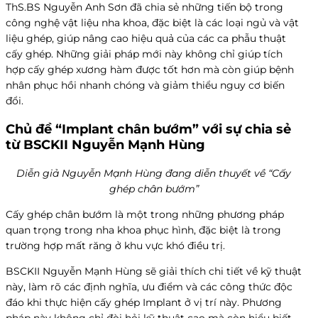
ThS.BS Nguyễn Anh Sơn đã chia sẻ những tiến bộ trong
công nghệ vật liệu nha khoa, đặc biệt là các loại ngủ và vật
liệu ghép, giúp nâng cao hiệu quả của các ca phẫu thuật
cấy ghép. Những giải pháp mới này không chỉ giúp tích
hợp cấy ghép xương hàm được tốt hơn mà còn giúp bệnh
nhân phục hồi nhanh chóng và giảm thiểu nguy cơ biến
đổi.
Chủ đề
“Implant chân bướm” với sự chia sẻ
từ BSCKII Nguyễn Mạnh Hùng
Diễn giả Nguyễn Mạnh Hùng đang diễn thuyết về “Cấy
ghép chân bướm”
Cấy ghép chân bướm là một trong những phương pháp
quan trọng trong nha khoa phục hình, đặc biệt là trong
trường hợp mất răng ở khu vực khó điều trị.
BSCKII Nguyễn Mạnh Hùng sẽ giải thích chi tiết về kỹ thuật
này, làm rõ các định nghĩa, ưu điểm và các công thức độc
đáo khi thực hiện cấy ghép Implant ở vị trí này. Phương
pháp này không chỉ đòi hỏi kỹ thuật cao mà còn hiểu biết