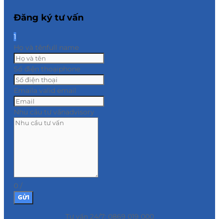
Đăng ký tư vấn
1
Họ và tên
full name
Số điện thoại
phone
Email
a valid email
Nhu cầu tư vấn
advisory
0
/
GỬI
Tư vấn 24/7: 0869 019 000