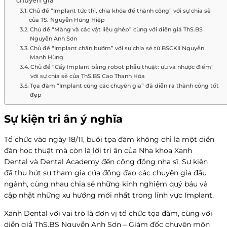
chuyên gia”
Chủ đề “Implant tức thì, chìa khóa để thành công” với sự chia sẻ
của TS. Nguyễn Hùng Hiệp
Chủ đề “Màng và các vật liệu ghép” cùng với diễn giả ThS.BS
Nguyễn Anh Sơn
Chủ đề “Implant chân bướm” với sự chia sẻ từ BSCKII Nguyễn
Mạnh Hùng
Chủ đề “Cấy Implant bằng robot phẫu thuật: ưu và nhược điểm”
với sự chia sẻ của ThS.BS Cao Thanh Hóa
Tọa đàm “Implant cùng các chuyên gia” đã diễn ra thành công tốt
đẹp
Sự kiện tri ân ý nghĩa
Tổ chức vào ngày 18/11, buổi tọa đàm không chỉ là một diễn
đàn học thuật mà còn là lời tri ân của Nha khoa Xanh
Dental và Dental Academy đến cộng đồng nha sĩ. Sự kiện
đã thu hút sự tham gia của đông đảo các chuyên gia đầu
ngành, cùng nhau chia sẻ những kinh nghiệm quý báu và
cập nhật những xu hướng mới nhất trong lĩnh vực Implant.
Xanh Dental với vai trò là đơn vị tổ chức tọa đàm, cùng với
diễn giả ThS.BS Nguyễn Anh Sơn – Giám đốc chuyên môn