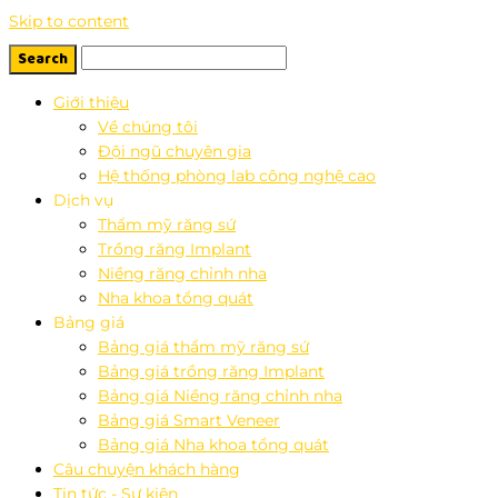
Skip to content
Giới thiệu
Về chúng tôi
Đội ngũ chuyên gia
Hệ thống phòng lab công nghệ cao
Dịch vụ
Thẩm mỹ răng sứ
Trồng răng Implant
Niềng răng chỉnh nha
Nha khoa tổng quát
Bảng giá
Bảng giá thẩm mỹ răng sứ
Bảng giá trồng răng Implant
Bảng giá Niềng răng chỉnh nha
Bảng giá Smart Veneer
Bảng giá Nha khoa tổng quát
Câu chuyện khách hàng
Tin tức - Sự kiện