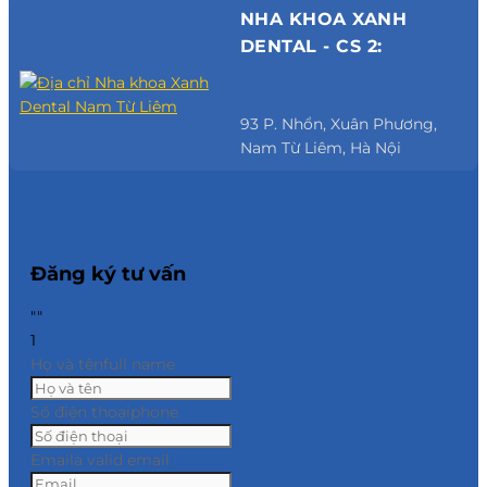
NHA KHOA XANH
DENTAL - CS 2:
93 P. Nhổn, Xuân Phương,
Nam Từ Liêm, Hà Nội
Đăng ký tư vấn
""
1
Họ và tên
full name
Số điện thoại
phone
Email
a valid email