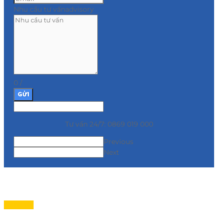
Nhu cầu tư vấn
advisory
0
/
GỬI
Tư vấn 24/7: 0869 019 000
Previous
Next
Đăng Ký