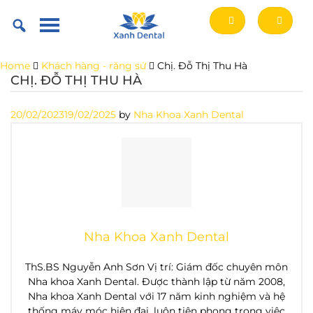
Skip
to
content
Home
Khách hàng - răng sứ
Chị. Đỗ Thị Thu Hà
CHỊ. ĐỖ THỊ THU HÀ
20/02/2023
19/02/2025
by
Nha Khoa Xanh Dental
Nha Khoa Xanh Dental
ThS.BS Nguyễn Anh Sơn Vị trí: Giám đốc chuyên môn
Nha khoa Xanh Dental. Được thành lập từ năm 2008,
Nha khoa Xanh Dental với 17 năm kinh nghiệm và hệ
thống máy móc hiện đại, luôn tiên phong trong việc