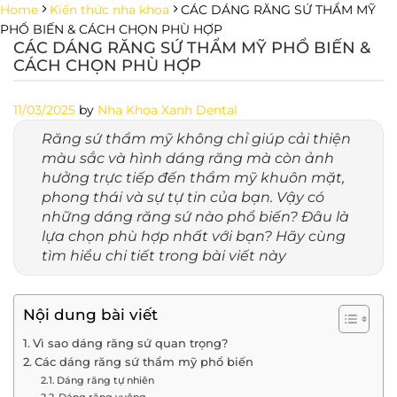
Skip
Home
Kiến thức nha khoa
CÁC DÁNG RĂNG SỨ THẨM MỸ
to
PHỔ BIẾN & CÁCH CHỌN PHÙ HỢP
CÁC DÁNG RĂNG SỨ THẨM MỸ PHỔ BIẾN &
content
CÁCH CHỌN PHÙ HỢP
11/03/2025
by
Nha Khoa Xanh Dental
Răng sứ thẩm mỹ không chỉ giúp cải thiện
màu sắc và hình dáng răng mà còn ảnh
hưởng trực tiếp đến thẩm mỹ khuôn mặt,
phong thái và sự tự tin của bạn.
Vậy có
những dáng răng sứ nào phổ biến? Đâu là
lựa chọn phù hợp nhất với bạn? Hãy cùng
tìm hiểu chi tiết trong bài viết này
Nội dung bài viết
Vì sao dáng răng sứ quan trọng?
Các dáng răng sứ thẩm mỹ phổ biến
Dáng răng tự nhiên
Dáng răng vuông