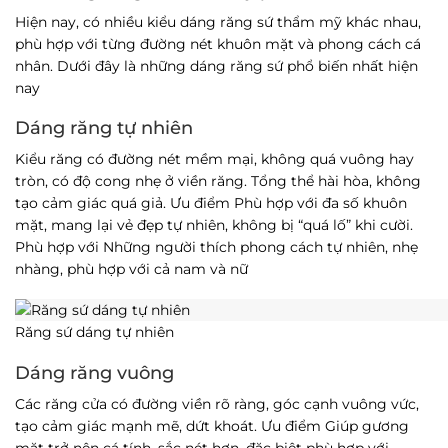
Hiện nay, có nhiều kiểu dáng răng sứ thẩm mỹ khác nhau,
phù hợp với từng đường nét khuôn mặt và phong cách cá
nhân. Dưới đây là những dáng răng sứ phổ biến nhất hiện
nay
Dáng răng tự nhiên
Kiểu răng có đường nét mềm mại, không quá vuông hay
tròn, có độ cong nhẹ ở viền răng. Tổng thể hài hòa, không
tạo cảm giác quá giả. Ưu điểm Phù hợp với đa số khuôn
mặt, mang lại vẻ đẹp tự nhiên, không bị “quá lố” khi cười.
Phù hợp với Những người thích phong cách tự nhiên, nhẹ
nhàng, phù hợp với cả nam và nữ
Răng sứ dáng tự nhiên
Dáng răng vuông
Các răng cửa có đường viền rõ ràng, góc cạnh vuông vức,
tạo cảm giác mạnh mẽ, dứt khoát. Ưu điểm Giúp gương
mặt trở nên cá tính, sắc nét hơn, đặc biệt phù hợp với