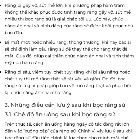
Răng bị gãy vỡ, sứt mẻ lớn: khi phương pháp hàm trám
không thể khắc phục được tình trạng răng gãy vỡ, sứt mẻ
nhiều thì bọc răng sứ là giải pháp tối ưu. Lúc này, chức
năng ăn nhai và hình dáng của răng sẽ được khôi phục như
ban đầu.
Bị mất một hoặc nhiều răng: thông thường, khi này bác sĩ
sẽ chỉ định làm cầu răng sứ để thay thế cho răng thật đã
mất. Qua đó, giúp cải thiện chức năng ăn nhai và tính thẩm
mỹ của hàm răng.
Răng bị sâu, viêm tủy, chết tủy: răng khi bị sâu nặng hoặc
chết tủy thì mô răng thật sẽ rất yếu và giòn. Do đó, bọc
răng sứ là giải pháp giúp bảo vệ mô răng thật và phục hồi
lại chức năng ăn nhai cho răng.
3. Những điều cần lưu ý sau khi bọc răng sứ
3.1. Chế độ ăn uống sau khi bọc răng sứ
Trên thực tế, cách ăn uống hàng ngày có tác động rất lớn
đến việc “xuống cấp” của răng sứ. Chính vì vậy lưu ý sau khi
bọc răng sứ đầu tiên chính là lựa chọn cho mình một chế