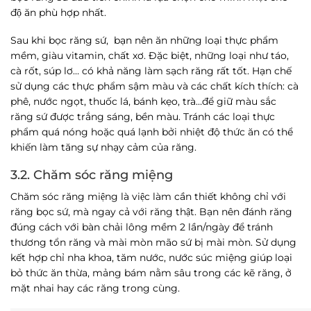
độ ăn phù hợp nhất.
Sau khi bọc răng sứ, bạn nên ăn những loại thực phẩm
mềm, giàu vitamin, chất xơ. Đặc biệt, những loại như táo,
cà rốt, súp lơ… có khả năng làm sạch răng rất tốt. Hạn chế
sử dụng các thực phẩm sậm màu và các chất kích thích: cà
phê, nước ngọt, thuốc lá, bánh kẹo, trà…để giữ màu sắc
răng sứ được trắng sáng, bền màu. Tránh các loại thực
phẩm quá nóng hoặc quá lạnh bởi nhiệt độ thức ăn có thể
khiến làm tăng sự nhạy cảm của răng.
3.2. Chăm sóc răng miệng
Chăm sóc răng miệng là việc làm cần thiết không chỉ với
răng bọc sứ, mà ngay cả với răng thật. Bạn nên đánh răng
đúng cách với bàn chải lông mềm 2 lần/ngày để tránh
thương tổn răng và mài mòn mão sứ bị mài mòn. Sử dụng
kết hợp chỉ nha khoa, tăm nước, nước súc miệng giúp loại
bỏ thức ăn thừa, mảng bám nằm sâu trong các kẽ răng, ở
mặt nhai hay các răng trong cùng.