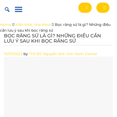
Skip
to
content
Home
Kiến thức nha khoa
Bọc răng sứ là gì? Những điều
cần lưu ý sau khi bọc răng sứ
BỌC RĂNG SỨ LÀ GÌ? NHỮNG ĐIỀU CẦN
LƯU Ý SAU KHI BỌC RĂNG SỨ
10/01/2023
by
ThS.BS Nguyễn Anh Sơn Xanh Dental