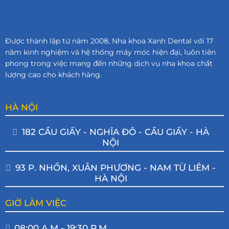
Được thành lập từ năm 2008, Nha khoa Xanh Dental với 17
năm kinh nghiệm và hệ thống máy móc hiện đại, luôn tiên
phong trong việc mang đến những dịch vụ nha khoa chất
lượng cao cho khách hàng.
HÀ NỘI
182 CẦU GIẤY - NGHĨA ĐÔ - CẦU GIẤY - HÀ
NỘI
93 P. NHỔN, XUÂN PHƯƠNG - NAM TỪ LIÊM -
HÀ NỘI
GIỜ LÀM VIỆC
08:00 A.M - 19:30 P.M