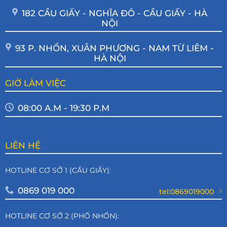
182 CẦU GIẤY - NGHĨA ĐÔ - CẦU GIẤY - HÀ
NỘI
93 P. NHỔN, XUÂN PHƯƠNG - NAM TỪ LIÊM -
HÀ NỘI
GIỜ LÀM VIỆC
08:00 A.M - 19:30 P.M
LIÊN HỆ
HOTLINE CƠ SỞ 1 (CẦU GIẤY):
0869 019 000
tel:0869019000
HOTLINE CƠ SỞ 2 (PHỐ NHỔN):