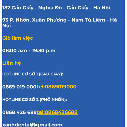
182 Cầu Giấy - Nghĩa Đô - Cầu Giấy - Hà Nội
93 P. Nhổn, Xuân Phương - Nam Từ Liêm - Hà
Nội
Giờ làm việc
08:00 a.m - 19:30 p.m
Liên hệ
HOTLINE CƠ SỞ 1 (CẦU GIẤY):
0869 019 000
tel:0869019000
HOTLINE CƠ SỞ 2 (PHỐ NHỔN):
0868 426 688
tel:0868426688
xanhdental@gmail.com