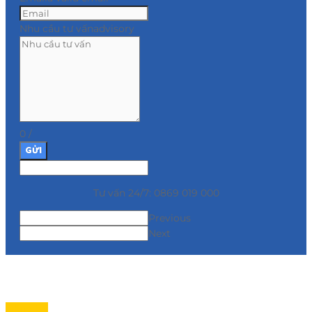
Nhu cầu tư vấn
advisory
0
/
GỬI
Tư vấn 24/7: 0869 019 000
Previous
Next
Đăng Ký