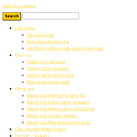
Skip to content
Giới thiệu
Về chúng tôi
Đội ngũ chuyên gia
Hệ thống phòng lab công nghệ cao
Dịch vụ
Thẩm mỹ răng sứ
Trồng răng Implant
Niềng răng chỉnh nha
Nha khoa tổng quát
Bảng giá
Bảng giá thẩm mỹ răng sứ
Bảng giá trồng răng Implant
Bảng giá Niềng răng chỉnh nha
Bảng giá Smart Veneer
Bảng giá Nha khoa tổng quát
Câu chuyện khách hàng
Tin tức - Sự kiện