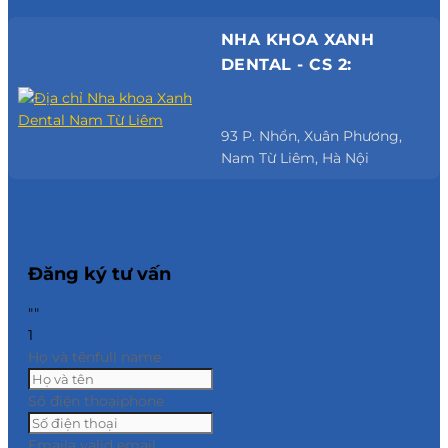
NHA KHOA XANH
DENTAL - CS 2:
93 P. Nhổn, Xuân Phương,
Nam Từ Liêm, Hà Nội
Đăng ký tư vấn
""
1
Họ và tên
full name
Số điện thoại
phone
Email
a valid email