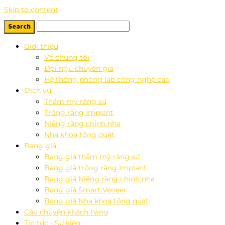
Skip to content
Giới thiệu
Về chúng tôi
Đội ngũ chuyên gia
Hệ thống phòng lab công nghệ cao
Dịch vụ
Thẩm mỹ răng sứ
Trồng răng Implant
Niềng răng chỉnh nha
Nha khoa tổng quát
Bảng giá
Bảng giá thẩm mỹ răng sứ
Bảng giá trồng răng Implant
Bảng giá Niềng răng chỉnh nha
Bảng giá Smart Veneer
Bảng giá Nha khoa tổng quát
Câu chuyện khách hàng
Tin tức - Sự kiện