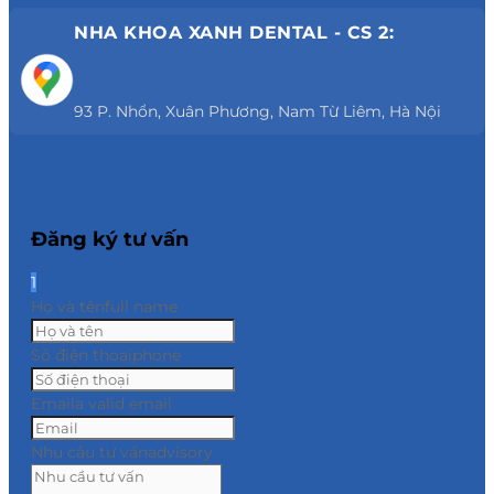
NHA KHOA XANH DENTAL - CS 2:
93 P. Nhổn, Xuân Phương, Nam Từ Liêm, Hà Nội
Đăng ký tư vấn
1
Họ và tên
full name
Số điện thoại
phone
Email
a valid email
Nhu cầu tư vấn
advisory