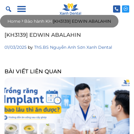
Skip
to
content
Home
Bảo hành KH
[KH3139] EDWIN ABALAHIN
[KH3139] EDWIN ABALAHIN
01/03/2025
by
ThS.BS Nguyễn Anh Sơn Xanh Dental
BÀI VIẾT LIÊN QUAN