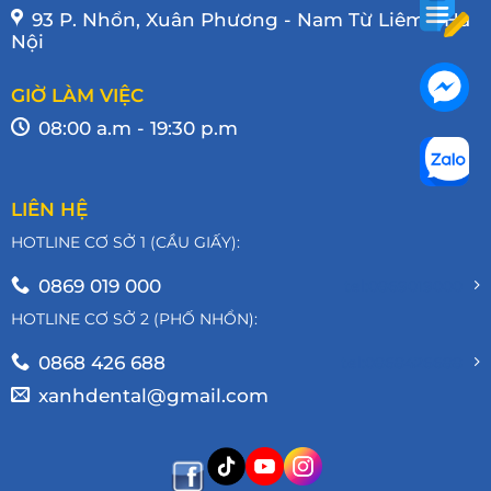
93 P. Nhổn, Xuân Phương - Nam Từ Liêm - Hà
Nội
GIỜ LÀM VIỆC
08:00 a.m - 19:30 p.m
LIÊN HỆ
HOTLINE CƠ SỞ 1 (CẦU GIẤY):
0869 019 000
tel:0869019000
HOTLINE CƠ SỞ 2 (PHỐ NHỔN):
0868 426 688
tel:0868426688
xanhdental@gmail.com