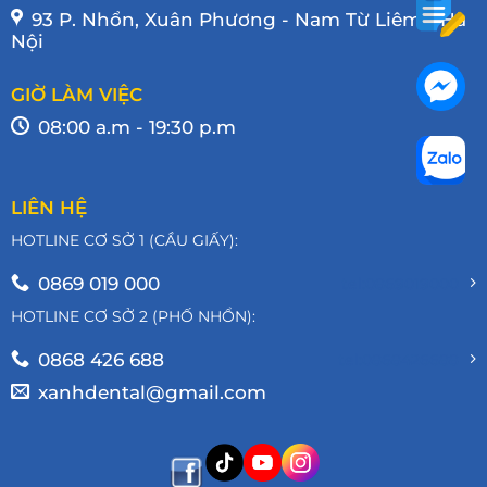
93 P. Nhổn, Xuân Phương - Nam Từ Liêm - Hà
Nội
GIỜ LÀM VIỆC
08:00 a.m - 19:30 p.m
LIÊN HỆ
HOTLINE CƠ SỞ 1 (CẦU GIẤY):
0869 019 000
tel:0869019000
HOTLINE CƠ SỞ 2 (PHỐ NHỔN):
0868 426 688
tel:0868426688
xanhdental@gmail.com