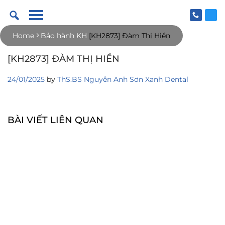
Skip
to
content
Home
Bảo hành KH
[KH2873] Đàm Thị Hiền
[KH2873] ĐÀM THỊ HIỀN
24/01/2025
by
ThS.BS Nguyễn Anh Sơn Xanh Dental
BÀI VIẾT LIÊN QUAN