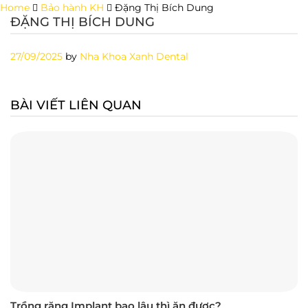
Skip
Home
Bảo hành KH
Đặng Thị Bích Dung
ĐẶNG THỊ BÍCH DUNG
to
content
27/09/2025
by
Nha Khoa Xanh Dental
BÀI VIẾT LIÊN QUAN
Trồng răng Implant bao lâu thì ăn được?