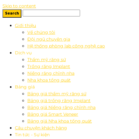
Skip to content
Giới thiệu
Về chúng tôi
Đội ngũ chuyên gia
Hệ thống phòng lab công nghệ cao
Dịch vụ
Thẩm mỹ răng sứ
Trồng răng Implant
Niềng răng chỉnh nha
Nha khoa tổng quát
Bảng giá
Bảng giá thẩm mỹ răng sứ
Bảng giá trồng răng Implant
Bảng giá Niềng răng chỉnh nha
Bảng giá Smart Veneer
Bảng giá Nha khoa tổng quát
Câu chuyện khách hàng
Tin tức - Sự kiện