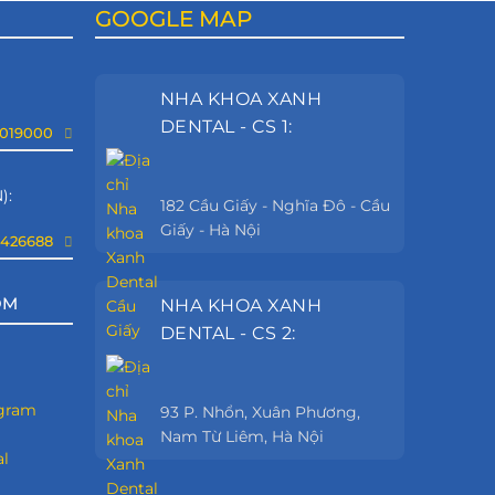
GOOGLE MAP
NHA KHOA XANH
DENTAL - CS 1:
9019000
):
182 Cầu Giấy - Nghĩa Đô - Cầu
Giấy - Hà Nội
8426688
OM
NHA KHOA XANH
DENTAL - CS 2:
93 P. Nhổn, Xuân Phương,
Nam Từ Liêm, Hà Nội