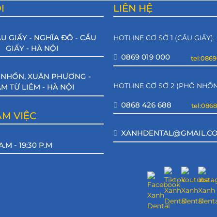
I
LIÊN HỆ
ẦU GIẤY - NGHĨA ĐÔ - CẦU
HOTLINE CƠ SỞ 1 (CẦU GIẤY):
GIẤY - HÀ NỘI
0869 019 000
tel:086
. NHỔN, XUÂN PHƯƠNG -
HOTLINE CƠ SỞ 2 (PHỐ NHỔN
M TỪ LIÊM - HÀ NỘI
0868 426 688
tel:086
ÀM VIỆC
XANHDENTAL@GMAIL.C
A.M - 19:30 P.M