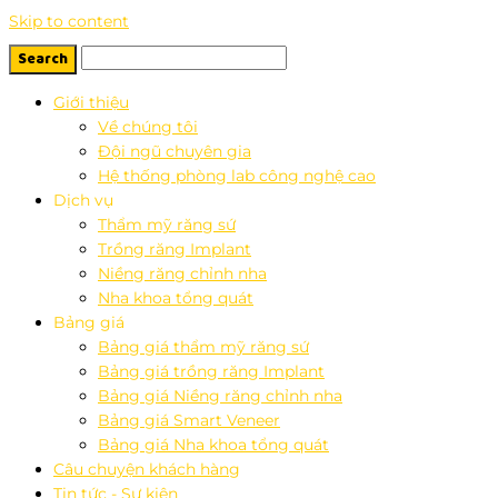
Skip to content
Giới thiệu
Về chúng tôi
Đội ngũ chuyên gia
Hệ thống phòng lab công nghệ cao
Dịch vụ
Thẩm mỹ răng sứ
Trồng răng Implant
Niềng răng chỉnh nha
Nha khoa tổng quát
Bảng giá
Bảng giá thẩm mỹ răng sứ
Bảng giá trồng răng Implant
Bảng giá Niềng răng chỉnh nha
Bảng giá Smart Veneer
Bảng giá Nha khoa tổng quát
Câu chuyện khách hàng
Tin tức - Sự kiện