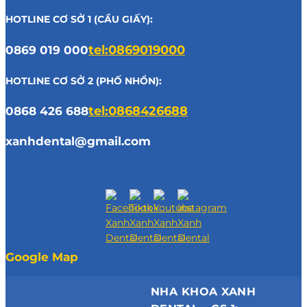
HOTLINE CƠ SỞ 1 (CẦU GIẤY):
0869 019 000
tel:0869019000
HOTLINE CƠ SỞ 2 (PHỐ NHỔN):
0868 426 688
tel:0868426688
xanhdental@gmail.com
Google Map
NHA KHOA XANH