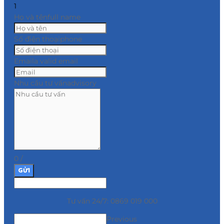
1
Họ và tên
full name
Số điện thoại
phone
Email
a valid email
Nhu cầu tư vấn
advisory
0
/
GỬI
Tư vấn 24/7: 0869 019 000
Previous