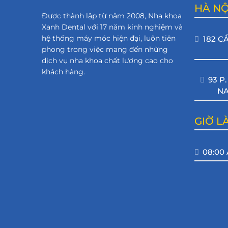
Skip
HÀ NỘ
Được thành lập từ năm 2008, Nha khoa
to
Xanh Dental với 17 năm kinh nghiệm và
content
hệ thống máy móc hiện đại, luôn tiên
182 C
phong trong việc mang đến những
dịch vụ nha khoa chất lượng cao cho
khách hàng.
93 P
NA
GIỜ L
08:00 