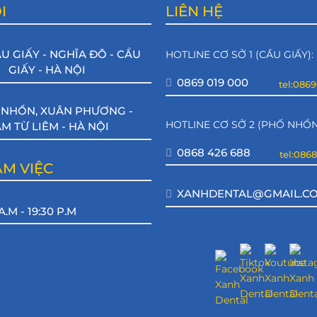
I
LIÊN HỆ
ẦU GIẤY - NGHĨA ĐÔ - CẦU
HOTLINE CƠ SỞ 1 (CẦU GIẤY):
GIẤY - HÀ NỘI
0869 019 000
tel:086
. NHỔN, XUÂN PHƯƠNG -
HOTLINE CƠ SỞ 2 (PHỐ NHỔN
M TỪ LIÊM - HÀ NỘI
0868 426 688
tel:086
ÀM VIỆC
XANHDENTAL@GMAIL.C
A.M - 19:30 P.M