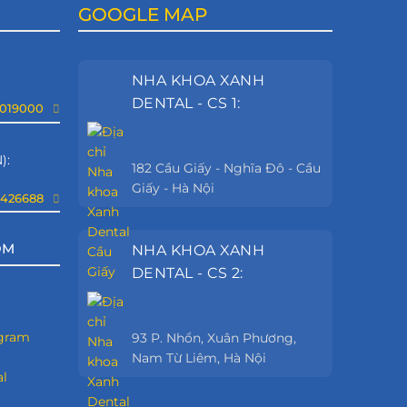
GOOGLE MAP
NHA KHOA XANH
DENTAL - CS 1:
9019000
):
182 Cầu Giấy - Nghĩa Đô - Cầu
Giấy - Hà Nội
8426688
OM
NHA KHOA XANH
DENTAL - CS 2:
93 P. Nhổn, Xuân Phương,
Nam Từ Liêm, Hà Nội