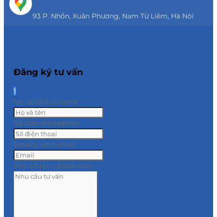
93 P. Nhổn, Xuân Phương, Nam Từ Liêm, Hà Nội
Đăng ký tư vấn
1
Họ và tên
full name
Số điện thoại
phone
Email
a valid email
Nhu cầu tư vấn
advisory