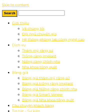
Skip to content
Giới thiệu
Về chúng tôi
Đội ngũ chuyên gia
Hệ thống phòng lab công nghệ cao
Dịch vụ
Thẩm mỹ răng sứ
Trồng răng Implant
Niềng răng chỉnh nha
Nha khoa tổng quát
Bảng giá
Bảng giá thẩm mỹ răng sứ
Bảng giá trồng răng Implant
Bảng giá Niềng răng chỉnh nha
Bảng giá Smart Veneer
Bảng giá Nha khoa tổng quát
Câu chuyện khách hàng
Tin tức - Sự kiện