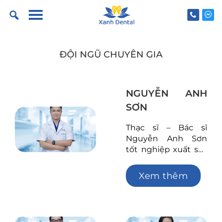
Skip
to
content
ĐỘI NGŨ CHUYÊN GIA
NGUYỄN ANH
SƠN
Thạc sĩ – Bác sĩ
Nguyễn Anh Sơn
tốt nghiệp xuất sắc
Đại học Y Hà Nội
năm 2002, bảo vệ
Xem thêm
thành công luận
văn Thạc sĩ chuyên
ngành Răng – Hàm
– Mặt Đại học Y Hà