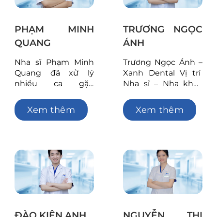
chương trình phẫu
Xanh Dental
thuậtArray
HoànArray
PHẠM MINH
TRƯƠNG NGỌC
QUANG
ÁNH
Nha sĩ Phạm Minh
Trương Ngọc Ánh –
Quang đã xử lý
Xanh Dental Vị trí
nhiều ca gặp
Nha sĩ – Nha khoa
khuyết điểm như
Xanh Dental Tóm
răng xỉn màu, mọc
tắt quá trình tu
Xem thêm
Xem thêm
khấp khểnh, mất
nghiệp Tốt nghiệp Y
răng cần trồng lại
sĩ đa khoa bằng
răng mới,…Bằng sự
Xuất Sắc năm 2022
nhạy bén, nắm bắt
Nhận chứng chỉ Y sĩ
và hiểu được tâm lý
răng hàm mặt năm
của khách hàng,
2023 Tốt nghiệp
nha sĩ đưa ra
chuyên sâu chương
phương án xử lý
trình cấy ghépArray
phù hợpArray
ĐÀO KIÊN ANH
NGUYỄN THỊ