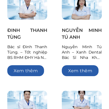
Nội năm 2014 –
Từng tham gia
chương trình Bác sĩ
khôngArray
ĐINH THANH
NGUYỄN MINH
TÙNG
TÚ ANH
Bác sĩ Đinh Thanh
Nguyễn Minh Tú
Tùng. – Tốt nghiệp
Anh – Xanh Dental
BS RHM ĐHY Hà Nội
Bác Sĩ Nha Khoa
2009 – Hoàn thành
Tóm tắt quá trình tu
chương trình phẫu
nghiệp Tốt nghiệp
Xem thêm
Xem thêm
thuật Implant cơ
Đại học Y Hà Nội
bản ĐHY Hà Nội
(2002) Bác sĩ
2024 – Hoàn thành
Chuyên khoa I Răng
chương trình phẫu
Hàm Mặt, Đại học Y
thuật hàm mặt BV
Hà Nội (2016) Phó
Hữu nghị Việt Đức
Giám Đốc chuyên
2018 – Hoàn thành
môn tại Nha khoa