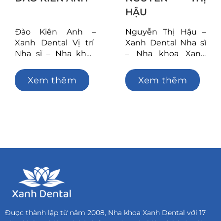
HẬU
Đào Kiên Anh –
Nguyễn Thị Hậu –
Xanh Dental Vị trí
Xanh Dental Nha sĩ
Nha sĩ – Nha khoa
– Nha khoa Xanh
Xanh Dental Tóm
Dental Tóm tắt quá
tắt quá trình tu
trình tu nghiệp Học
Xem thêm
Xem thêm
nghiệp Tốt nghiệp
tại Bệnh viện Bạch
chuyên ngành Y sĩ
Mai, tốt nghiệp
đa khoa tại Thái
ngành điều dưỡng
Nguyên Tốt nghiệp
Tốt nghiệp chuyên
chuyên sâu chương
sâu khóa học Chỉnh
trình Cấy ghép
nha cơ bản (2023)
Implant (2024) Tốt
Tốt nghiệp chuyên
nghiệp chuyên sâu
sâu khóa học
chương trình Chỉnh
Implant cơ bảnArray
nhaArray
Được thành lập từ năm 2008, Nha khoa Xanh Dental với 17