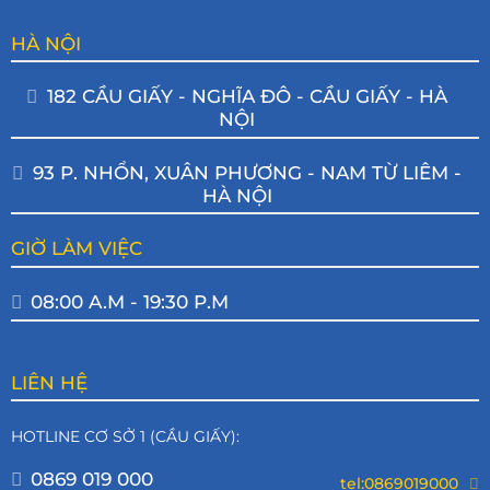
HÀ NỘI
182 CẦU GIẤY - NGHĨA ĐÔ - CẦU GIẤY - HÀ
NỘI
93 P. NHỔN, XUÂN PHƯƠNG - NAM TỪ LIÊM -
HÀ NỘI
GIỜ LÀM VIỆC
08:00 A.M - 19:30 P.M
LIÊN HỆ
HOTLINE CƠ SỞ 1 (CẦU GIẤY):
0869 019 000
tel:0869019000